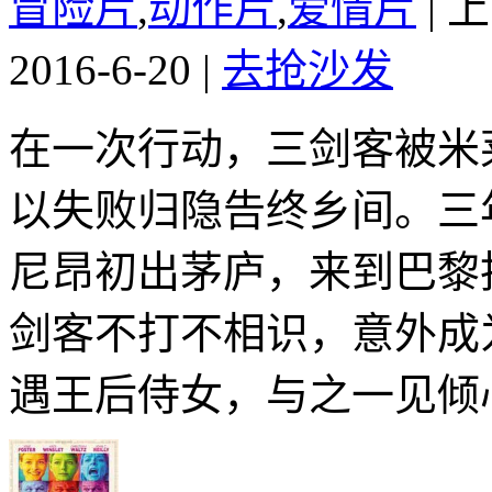
冒险片
,
动作片
,
爱情片
|
上
2016-6-20
|
去抢沙发
在一次行动，三剑客被米
以失败归隐告终乡间。三
尼昂初出茅庐，来到巴黎
剑客不打不相识，意外成
遇王后侍女，与之一见倾心