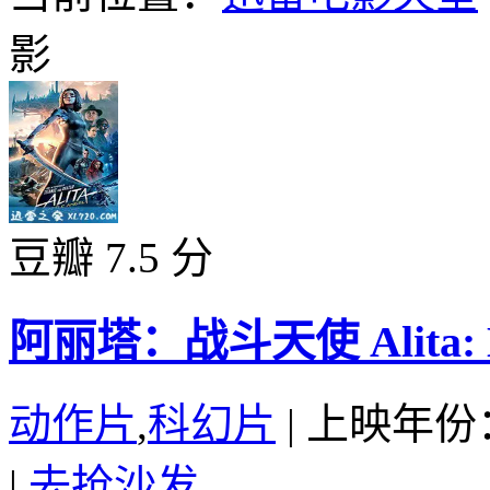
影
豆瓣 7.5 分
阿丽塔：战斗天使 Alita: Batt
动作片
,
科幻片
|
上映年份：
|
去抢沙发