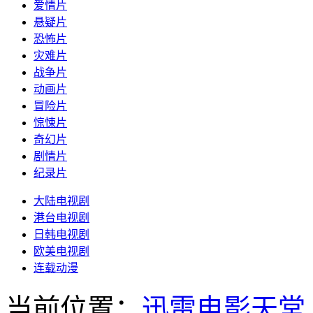
爱情片
悬疑片
恐怖片
灾难片
战争片
动画片
冒险片
惊悚片
奇幻片
剧情片
纪录片
大陆电视剧
港台电视剧
日韩电视剧
欧美电视剧
连载动漫
当前位置：
迅雷电影天堂