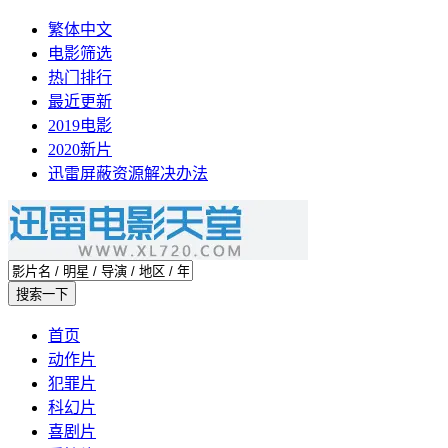
繁体中文
电影筛选
热门排行
最近更新
2019电影
2020新片
迅雷屏蔽资源解决办法
首页
动作片
犯罪片
科幻片
喜剧片