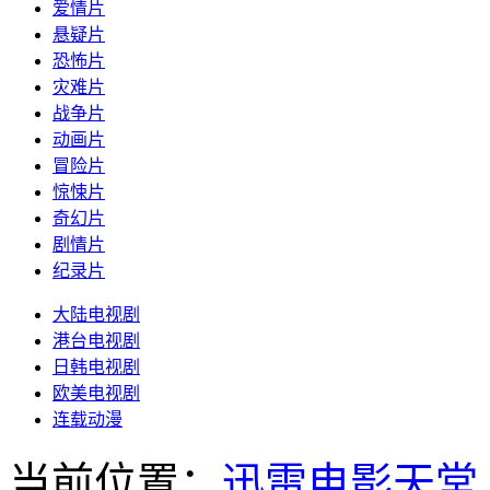
爱情片
悬疑片
恐怖片
灾难片
战争片
动画片
冒险片
惊悚片
奇幻片
剧情片
纪录片
大陆电视剧
港台电视剧
日韩电视剧
欧美电视剧
连载动漫
当前位置：
迅雷电影天堂