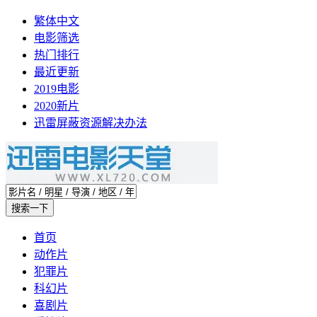
繁体中文
电影筛选
热门排行
最近更新
2019电影
2020新片
迅雷屏蔽资源解决办法
首页
动作片
犯罪片
科幻片
喜剧片