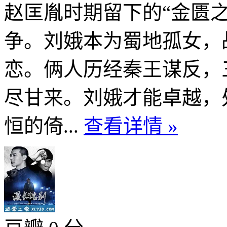
赵匡胤时期留下的“金匮
争。刘娥本为蜀地孤女，
恋。俩人历经秦王谋反，
尽甘来。刘娥才能卓越，
恒的倚...
查看详情 »