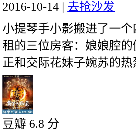
2016-10-14
|
去抢沙发
小提琴手小影搬进了一个
租的三位房客：娘娘腔的
正和交际花妹子婉苏的热烈
豆瓣 6.8 分