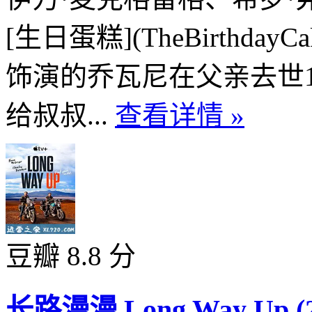
[生日蛋糕](TheBirthd
饰演的乔瓦尼在父亲去世
给叔叔...
查看详情 »
豆瓣 8.8 分
长路漫漫 Long Way Up (2