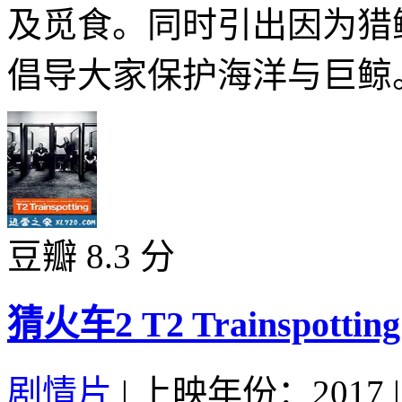
及觅食。同时引出因为猎
倡导大家保护海洋与巨鲸。
豆瓣 8.3 分
猜火车2 T2 Trainspotting 
剧情片
|
上映年份：2017
|