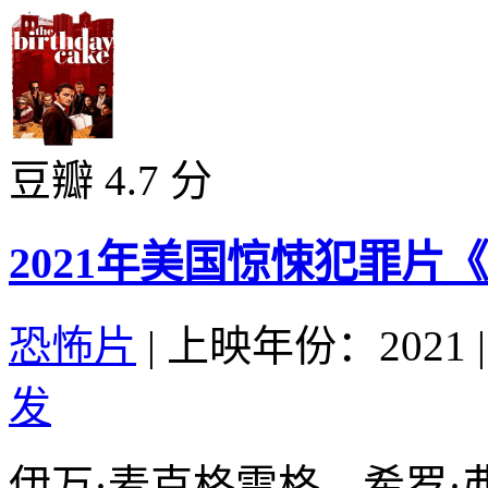
豆瓣 4.7 分
2021年美国惊悚犯罪片
恐怖片
|
上映年份：2021
|
发
伊万·麦克格雷格、希罗·