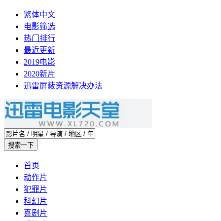
繁体中文
电影筛选
热门排行
最近更新
2019电影
2020新片
迅雷屏蔽资源解决办法
首页
动作片
犯罪片
科幻片
喜剧片