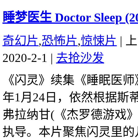
睡梦医生 Doctor Sleep (2
奇幻片
,
恐怖片
,
惊悚片
|
上
2020-2-1
|
去抢沙发
《闪灵》续集《睡眠医师》(Do
年1月24日，依然根据斯
弗拉纳甘(《杰罗德游戏》
执导。本片聚焦闪灵里的儿子Da