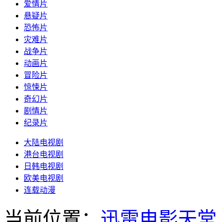
爱情片
悬疑片
恐怖片
灾难片
战争片
动画片
冒险片
惊悚片
奇幻片
剧情片
纪录片
大陆电视剧
港台电视剧
日韩电视剧
欧美电视剧
连载动漫
当前位置：
迅雷电影天堂