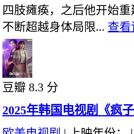
四肢瘫痪，之后他开始重
不断超越身体局限...
查看
豆瓣 8.3 分
2025年韩国电视剧《疯子
欧美电视剧
|
上映年份：
|