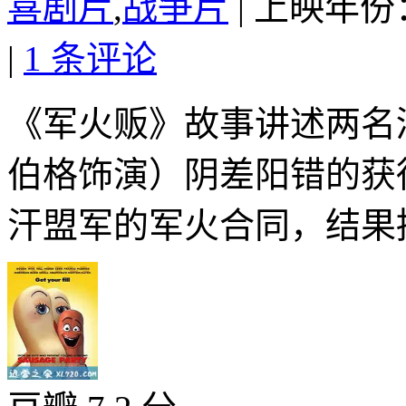
喜剧片
,
战争片
|
上映年份：
|
1 条评论
《军火贩》故事讲述两名
伯格饰演）阴差阳错的获
汗盟军的军火合同，结果招