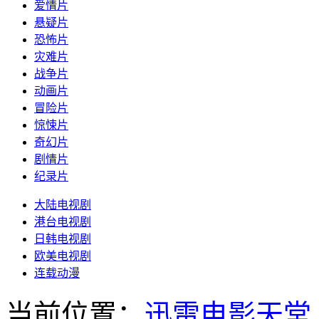
爱情片
悬疑片
恐怖片
灾难片
战争片
动画片
冒险片
惊悚片
奇幻片
剧情片
纪录片
大陆电视剧
港台电视剧
日韩电视剧
欧美电视剧
连载动漫
当前位置：
迅雷电影天堂