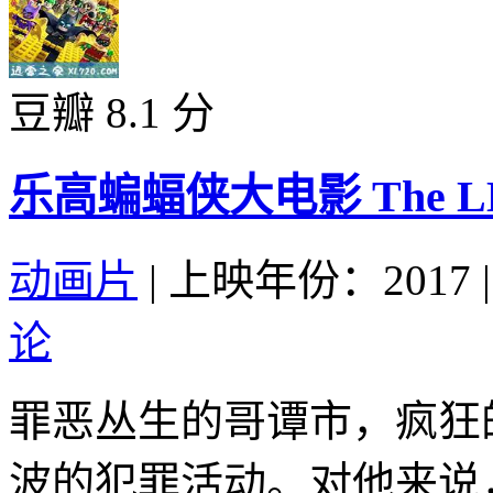
豆瓣 8.1 分
乐高蝙蝠侠大电影 The LEGO 
动画片
|
上映年份：2017
|
论
罪恶丛生的哥谭市，疯狂
波的犯罪活动。对他来说