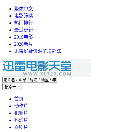
繁体中文
电影筛选
热门排行
最近更新
2019电影
2020新片
迅雷屏蔽资源解决办法
首页
动作片
犯罪片
科幻片
喜剧片