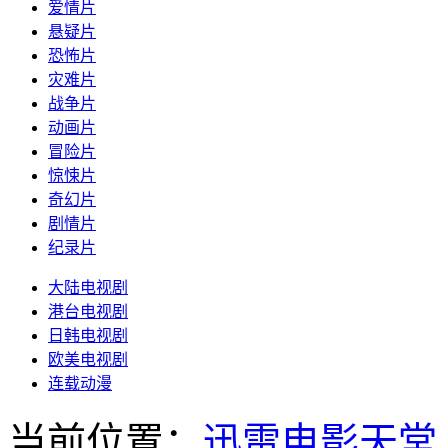
爱情片
悬疑片
恐怖片
灾难片
战争片
动画片
冒险片
惊悚片
奇幻片
剧情片
纪录片
大陆电视剧
港台电视剧
日韩电视剧
欧美电视剧
连载动漫
当前位置：
迅雷电影天堂