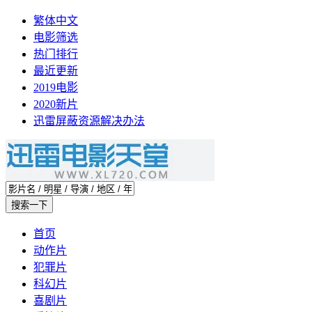
繁体中文
电影筛选
热门排行
最近更新
2019电影
2020新片
迅雷屏蔽资源解决办法
首页
动作片
犯罪片
科幻片
喜剧片