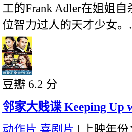
工的Frank Adler在姐
位智力过人的天才少女。..
豆瓣 6.2 分
邻家大贱谍 Keeping Up with
动作片
,
喜剧片
|
上映年份：