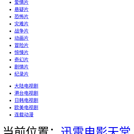
爱情片
悬疑片
恐怖片
灾难片
战争片
动画片
冒险片
惊悚片
奇幻片
剧情片
纪录片
大陆电视剧
港台电视剧
日韩电视剧
欧美电视剧
连载动漫
当前位置：
迅雷电影天堂