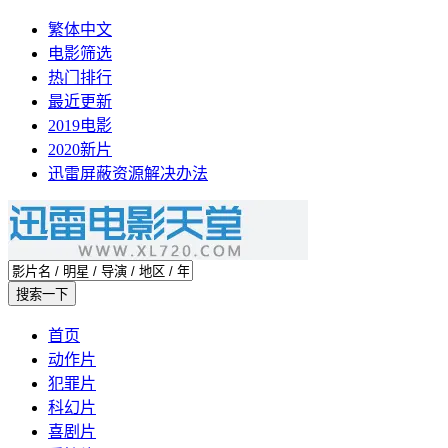
繁体中文
电影筛选
热门排行
最近更新
2019电影
2020新片
迅雷屏蔽资源解决办法
首页
动作片
犯罪片
科幻片
喜剧片