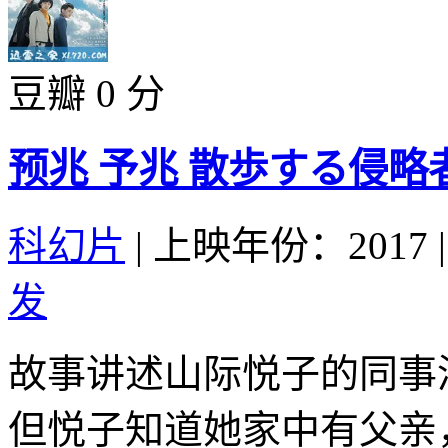
豆瓣 0 分
预兆 予兆 散歩する侵略者 
科幻片
|
上映年份：2017
|
发
故事讲述山际悦子的同事
但悦子知道她家中有父亲