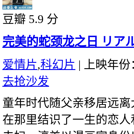
豆瓣 5.9 分
完美的蛇颈龙之日 リアル 
爱情片
,
科幻片
|
上映年份：
去抢沙发
童年时代随父亲移居远离
在那里结识了一生的恋人