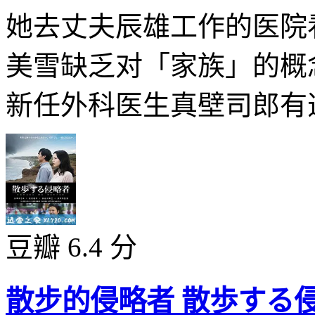
她去丈夫辰雄工作的医院
美雪缺乏对「家族」的概
新任外科医生真壁司郎有违
豆瓣 6.4 分
散步的侵略者 散歩する侵略者