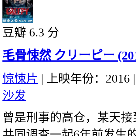
豆瓣 6.3 分
毛骨悚然 クリーピー (201
惊悚片
|
上映年份：2016
|
沙发
曾是刑事的高仓，某天接
共同调查一起6年前发生