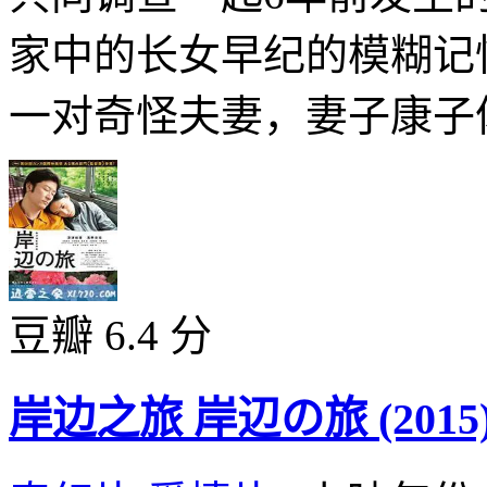
家中的长女早纪的模糊记
一对奇怪夫妻，妻子康子体
豆瓣 6.4 分
岸边之旅 岸辺の旅 (2015