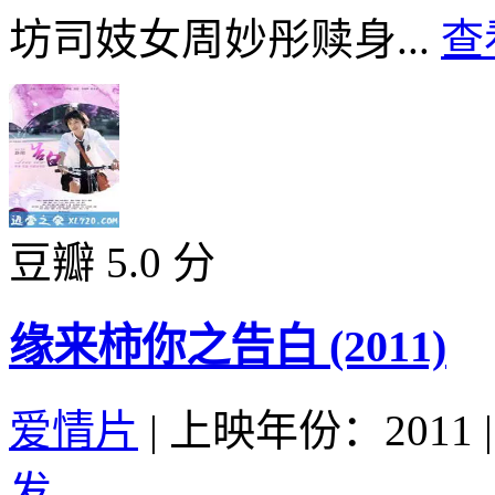
坊司妓女周妙彤赎身...
查
豆瓣 5.0 分
缘来柿你之告白 (2011)
爱情片
|
上映年份：2011
|
发