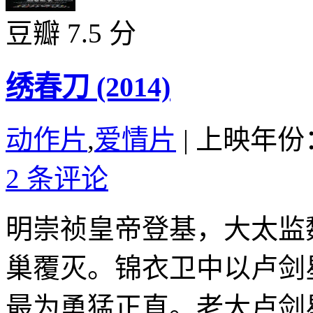
豆瓣 7.5 分
绣春刀 (2014)
动作片
,
爱情片
|
上映年份：
2 条评论
明崇祯皇帝登基，大太监
巢覆灭。锦衣卫中以卢剑
最为勇猛正直。老大卢剑