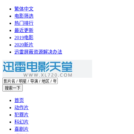
繁体中文
电影筛选
热门排行
最近更新
2019电影
2020新片
迅雷屏蔽资源解决办法
首页
动作片
犯罪片
科幻片
喜剧片