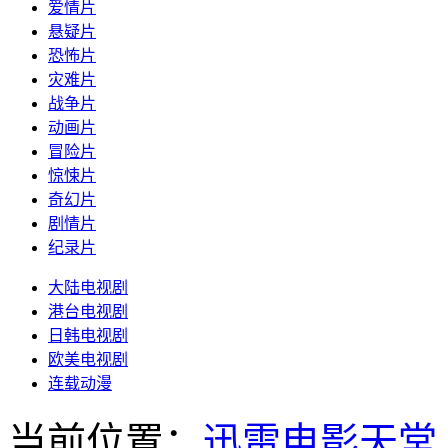
爱情片
悬疑片
恐怖片
灾难片
战争片
动画片
冒险片
惊悚片
奇幻片
剧情片
纪录片
大陆电视剧
港台电视剧
日韩电视剧
欧美电视剧
连载动漫
当前位置：
迅雷电影天堂