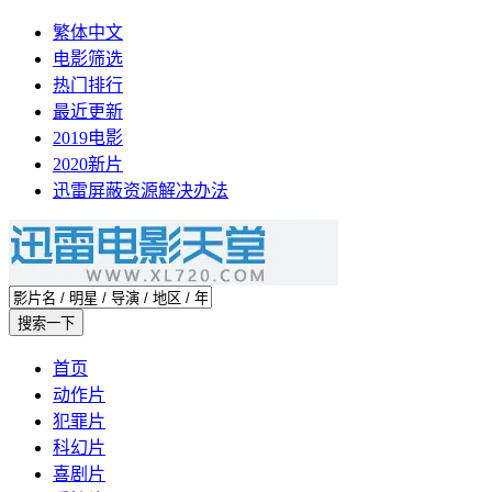
繁体中文
电影筛选
热门排行
最近更新
2019电影
2020新片
迅雷屏蔽资源解决办法
首页
动作片
犯罪片
科幻片
喜剧片