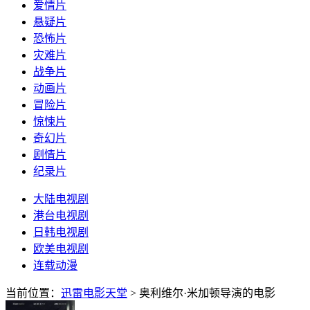
爱情片
悬疑片
恐怖片
灾难片
战争片
动画片
冒险片
惊悚片
奇幻片
剧情片
纪录片
大陆电视剧
港台电视剧
日韩电视剧
欧美电视剧
连载动漫
当前位置：
迅雷电影天堂
> 奥利维尔·米加顿导演的电影