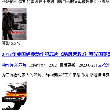
卡塔丽亚·雷斯特雷波在十岁时目睹自己的父母被哥伦比亚毒品
豆瓣 6.6 分
2012年美国经典动作犯罪片《飓风营救2》蓝光国英
动作片
,
犯罪片
|
上映年份：2012
|
最后更新：2023-6-23
|
去抢沙
为了弥合与家人的鸿沟，前中情局特工布莱恩·米尔斯邀请情感