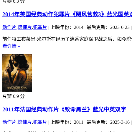
豆瓣 6.3 分
2014年美国经典动作犯罪片《飓风营救3》蓝光国英
动作片
,
惊悚片
,
犯罪片
|
上映年份：2014
|
最后更新：2023-6-23
|
前任特工布莱恩·米尔斯在经历了连番家庭保卫战之后，如今貌
看详情 »
豆瓣 6.9 分
2011年法国经典动作片《致命黑兰》蓝光中英双字
动作片
,
惊悚片
,
犯罪片
|
上映年份：2011
|
最后更新：2025-3-16
|