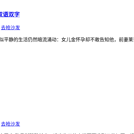
双语双字
去抢沙发
似平静的生活仍然暗流涌动：女儿金怀孕却不敢告知他，前妻莱诺
去抢沙发