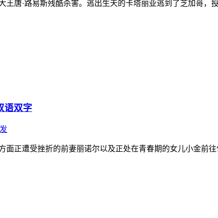
大王唐·路易斯残酷杀害。逃出生天的卡塔丽亚逃到了芝加哥，投奔
双语双字
发
方面正遭受挫折的前妻丽诺尔以及正处在青春期的女儿小金前往伊