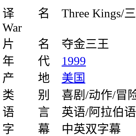
译 名 Three Kings/三
War
片 名 夺金三王
年 代
1999
产 地
美国
类 别 喜剧/动作/冒
语 言 英语/阿拉伯语
字 幕 中英双字幕