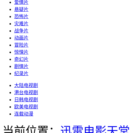
爱情片
悬疑片
恐怖片
灾难片
战争片
动画片
冒险片
惊悚片
奇幻片
剧情片
纪录片
大陆电视剧
港台电视剧
日韩电视剧
欧美电视剧
连载动漫
当前位置：
迅雷电影天堂