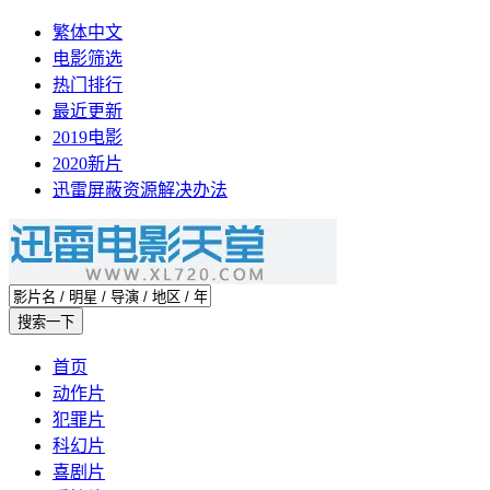
繁体中文
电影筛选
热门排行
最近更新
2019电影
2020新片
迅雷屏蔽资源解决办法
首页
动作片
犯罪片
科幻片
喜剧片