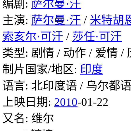
编剧:
萨尔曼·汗
主演:
萨尔曼·汗
/
米特胡
索亥尔·可汗
/
莎任·可汗
类型: 剧情 / 动作 / 爱情 /
制片国家/地区:
印度
语言: 北印度语 / 乌尔都
上映日期:
2010
-01-22
又名: 维尔