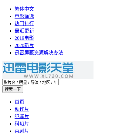
繁体中文
电影筛选
热门排行
最近更新
2019电影
2020新片
迅雷屏蔽资源解决办法
首页
动作片
犯罪片
科幻片
喜剧片