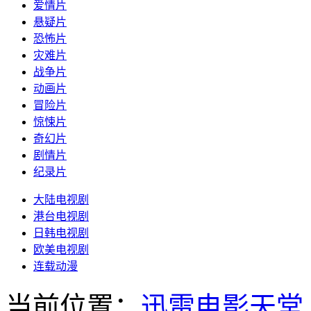
爱情片
悬疑片
恐怖片
灾难片
战争片
动画片
冒险片
惊悚片
奇幻片
剧情片
纪录片
大陆电视剧
港台电视剧
日韩电视剧
欧美电视剧
连载动漫
当前位置：
迅雷电影天堂