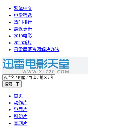
繁体中文
电影筛选
热门排行
最近更新
2019电影
2020新片
迅雷屏蔽资源解决办法
首页
动作片
犯罪片
科幻片
喜剧片