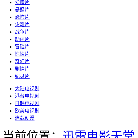
爱情片
悬疑片
恐怖片
灾难片
战争片
动画片
冒险片
惊悚片
奇幻片
剧情片
纪录片
大陆电视剧
港台电视剧
日韩电视剧
欧美电视剧
连载动漫
当前位置：
迅雷电影天堂