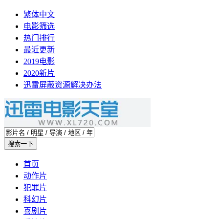
繁体中文
电影筛选
热门排行
最近更新
2019电影
2020新片
迅雷屏蔽资源解决办法
首页
动作片
犯罪片
科幻片
喜剧片