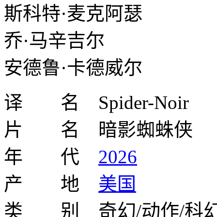
斯科特·麦克阿瑟
乔·马辛吉尔
安德鲁·卡德威尔
译 名 Spider-Noir
片 名 暗影蜘蛛侠
年 代
2026
产 地
美国
类 别 奇幻/动作/科幻/