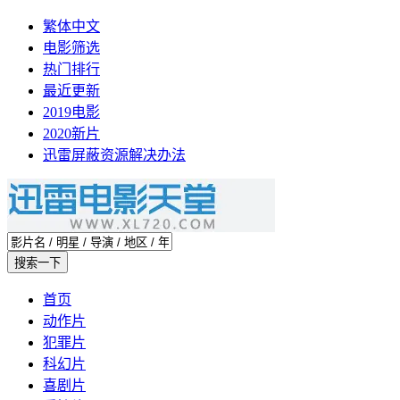
繁体中文
电影筛选
热门排行
最近更新
2019电影
2020新片
迅雷屏蔽资源解决办法
首页
动作片
犯罪片
科幻片
喜剧片