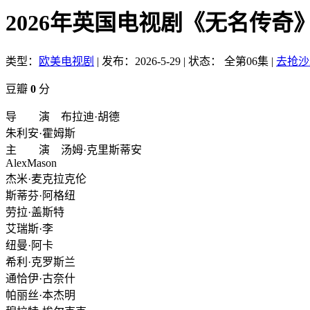
2026年英国电视剧《无名传奇》
类型：
欧美电视剧
|
发布：2026-5-29
|
状态： 全第06集
|
去抢沙
豆瓣
0
分
导 演 布拉迪·胡德
朱利安·霍姆斯
主 演 汤姆·克里斯蒂安
AlexMason
杰米·麦克拉克伦
斯蒂芬·阿格纽
劳拉·盖斯特
艾瑞斯·李
纽曼·阿卡
希利·克罗斯兰
通恰伊·古奈什
帕丽丝·本杰明