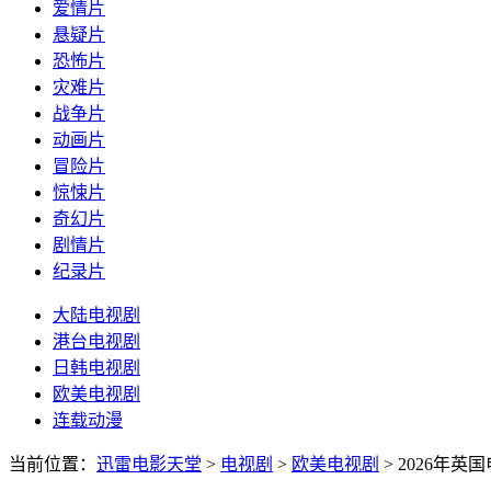
爱情片
悬疑片
恐怖片
灾难片
战争片
动画片
冒险片
惊悚片
奇幻片
剧情片
纪录片
大陆电视剧
港台电视剧
日韩电视剧
欧美电视剧
连载动漫
当前位置：
迅雷电影天堂
>
电视剧
>
欧美电视剧
>
2026年英