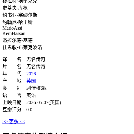
穆拉特·埃尔克克
史蒂夫·库根
约书亚·塞缪尔斯
约翰尼·哈里斯
MarioAssi
KemHassan
杰拉尔德·基德
佳思敏·布莱克波洛
译 名 无名传奇
片 名 无名传奇
年 代
2026
产 地
英国
类 别 剧情/犯罪
语 言 英语
上映日期 2026-05-07(英国)
豆瓣评分 0.0
>> 更多 <<