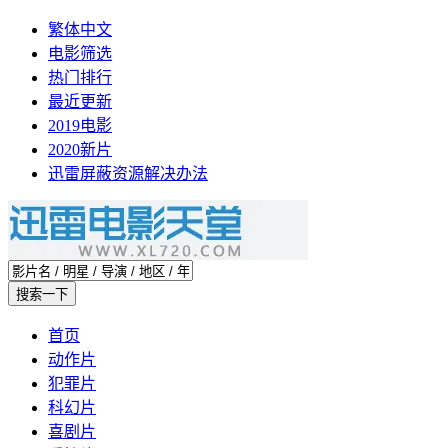
繁体中文
电影筛选
热门排行
最近更新
2019电影
2020新片
迅雷屏蔽资源解决办法
首页
动作片
犯罪片
科幻片
喜剧片