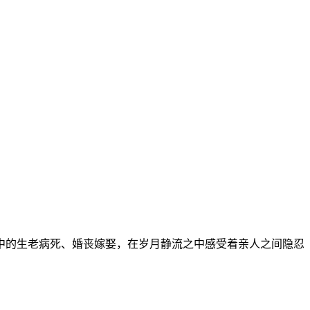
中的生老病死、婚丧嫁娶，在岁月静流之中感受着亲人之间隐忍