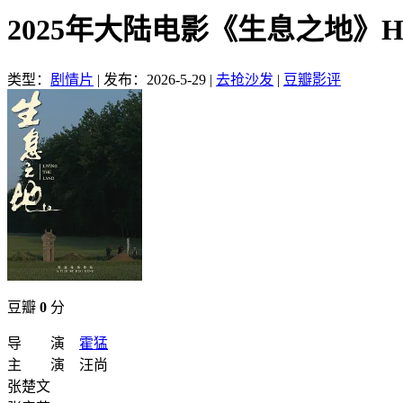
2025年大陆电影《生息之地》
类型：
剧情片
|
发布：2026-5-29
|
去抢沙发
|
豆瓣影评
豆瓣
0
分
导 演
霍猛
主 演 汪尚
张楚文