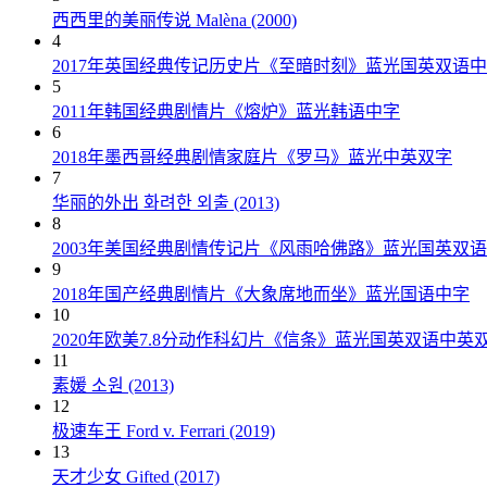
西西里的美丽传说 Malèna (2000)
4
2017年英国经典传记历史片《至暗时刻》蓝光国英双语
5
2011年韩国经典剧情片《熔炉》蓝光韩语中字
6
2018年墨西哥经典剧情家庭片《罗马》蓝光中英双字
7
华丽的外出 화려한 외출 (2013)
8
2003年美国经典剧情传记片《风雨哈佛路》蓝光国英双
9
2018年国产经典剧情片《大象席地而坐》蓝光国语中字
10
2020年欧美7.8分动作科幻片《信条》蓝光国英双语中英
11
素媛 소원 (2013)
12
极速车王 Ford v. Ferrari (2019)
13
天才少女 Gifted (2017)