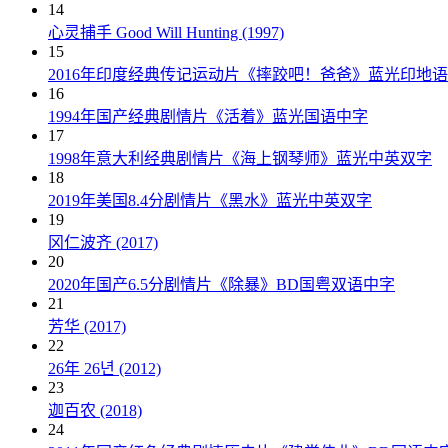
14
心灵捕手 Good Will Hunting (1997)
15
2016年印度经典传记运动片《摔跤吧！爸爸》蓝光印地
16
1994年国产经典剧情片《活着》蓝光国语中字
17
1998年意大利经典剧情片《海上钢琴师》蓝光中英双字
18
2019年美国8.4分剧情片《黑水》蓝光中英双字
19
冈仁波齐 (2017)
20
2020年国产6.5分剧情片《除暴》BD国粤双语中字
21
芳华 (2017)
22
26年 26년 (2012)
23
迦百农 (2018)
24