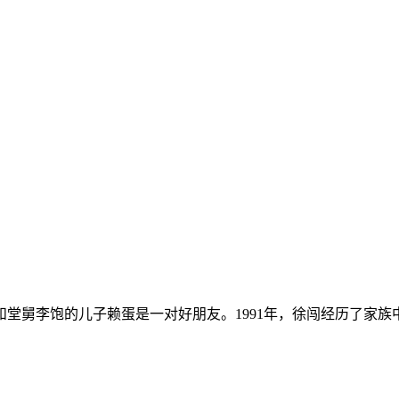
舅李饱的儿子赖蛋是一对好朋友。1991年，徐闯经历了家族