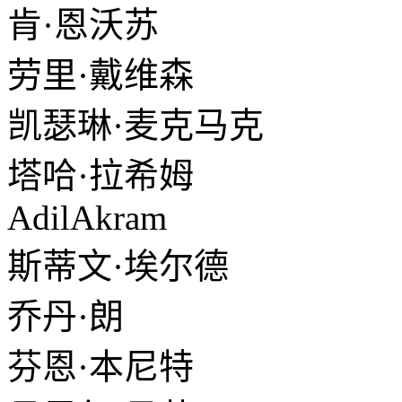
肯·恩沃苏
劳里·戴维森
凯瑟琳·麦克马克
塔哈·拉希姆
AdilAkram
斯蒂文·埃尔德
乔丹·朗
芬恩·本尼特