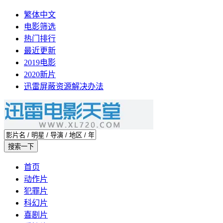
繁体中文
电影筛选
热门排行
最近更新
2019电影
2020新片
迅雷屏蔽资源解决办法
首页
动作片
犯罪片
科幻片
喜剧片