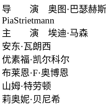
导 演 奥图·巴瑟赫
PiaStrietmann
主 演 埃迪·马森
安东·瓦朗西
优素福·凯尔科尔
布莱恩·F·奥博恩
山姆·特劳顿
莉奥妮·贝尼希