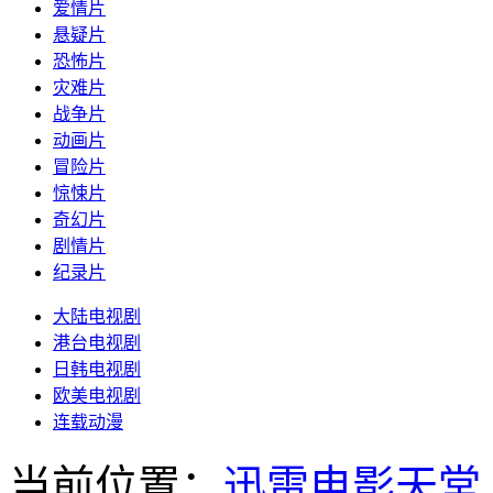
爱情片
悬疑片
恐怖片
灾难片
战争片
动画片
冒险片
惊悚片
奇幻片
剧情片
纪录片
大陆电视剧
港台电视剧
日韩电视剧
欧美电视剧
连载动漫
当前位置：
迅雷电影天堂