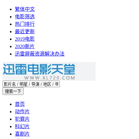
繁体中文
电影筛选
热门排行
最近更新
2019电影
2020新片
迅雷屏蔽资源解决办法
首页
动作片
犯罪片
科幻片
喜剧片