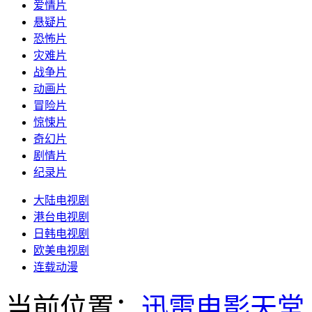
爱情片
悬疑片
恐怖片
灾难片
战争片
动画片
冒险片
惊悚片
奇幻片
剧情片
纪录片
大陆电视剧
港台电视剧
日韩电视剧
欧美电视剧
连载动漫
当前位置：
迅雷电影天堂