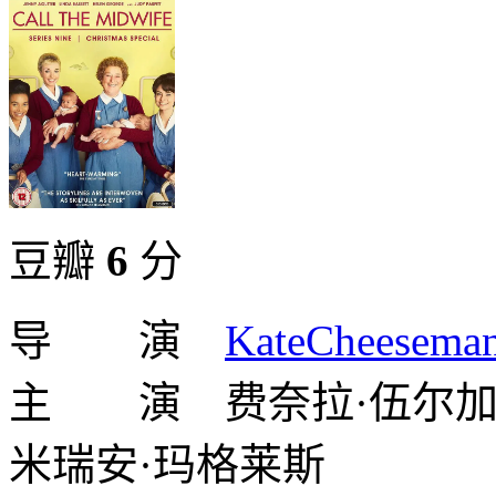
豆瓣
6
分
导 演
KateCheesema
主 演 费奈拉·伍尔
米瑞安·玛格莱斯