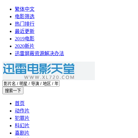
繁体中文
电影筛选
热门排行
最近更新
2019电影
2020新片
迅雷屏蔽资源解决办法
首页
动作片
犯罪片
科幻片
喜剧片