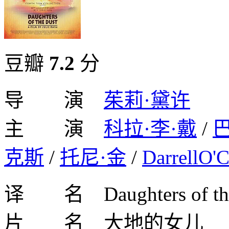
豆瓣
7.2
分
导 演
茱莉·黛许
主 演
科拉·李·戴
/
克斯
/
托尼·金
/
DarrellO'
译 名 Daughters of t
片 名 大地的女儿