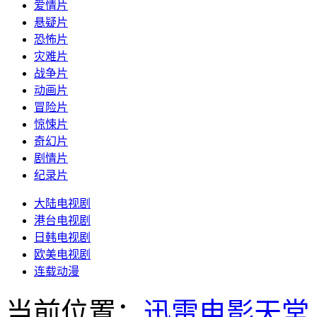
爱情片
悬疑片
恐怖片
灾难片
战争片
动画片
冒险片
惊悚片
奇幻片
剧情片
纪录片
大陆电视剧
港台电视剧
日韩电视剧
欧美电视剧
连载动漫
当前位置：
迅雷电影天堂