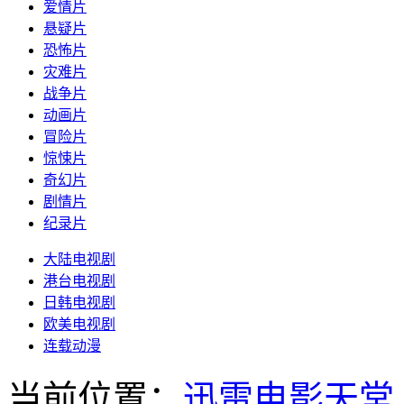
爱情片
悬疑片
恐怖片
灾难片
战争片
动画片
冒险片
惊悚片
奇幻片
剧情片
纪录片
大陆电视剧
港台电视剧
日韩电视剧
欧美电视剧
连载动漫
当前位置：
迅雷电影天堂