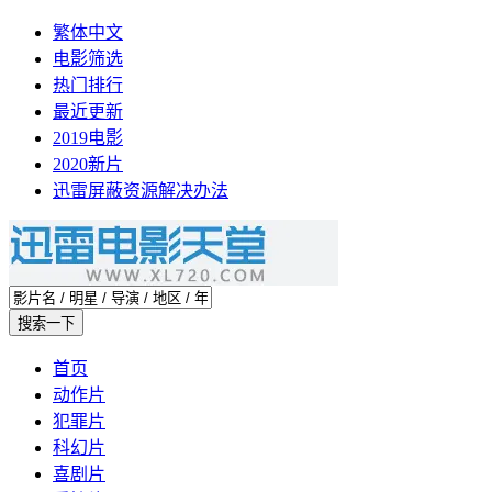
繁体中文
电影筛选
热门排行
最近更新
2019电影
2020新片
迅雷屏蔽资源解决办法
首页
动作片
犯罪片
科幻片
喜剧片