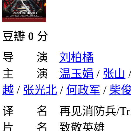
豆瓣
0
分
导 演
刘柏橘
主 演
温玉娟
/
张山
越
/
张光北
/
何政军
/
柴
译 名 再见消防兵/Tribute
片 名 致敬英雄