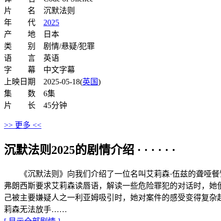
片 名 沉默法则
年 代
2025
产 地 日本
类 别 剧情/悬疑/犯罪
语 言 英语
字 幕 中文字幕
上映日期 2025-05-18(
英国
)
集 数 6集
片 长 45分钟
>> 更多 <<
沉默法则2025的剧情介绍 · · · · · ·
《沉默法则》向我们介绍了一位名叫艾莉森·伍兹的聋哑餐饮
弗朗西斯要求艾莉森读唇语，解读一些危险罪犯的对话时，她
己被主要嫌疑人之一利亚姆吸引时，她对案件的感受变得复杂
莉森无法放手……