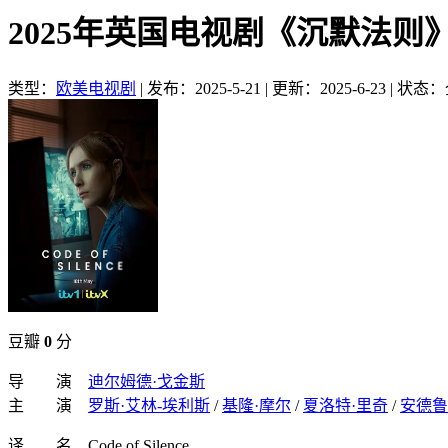
2025年英国电视剧《沉默法则
类型：
欧美电视剧
|
发布：2025-5-21
|
更新：2025-6-23
|
状态：
豆瓣
0
分
导 演
迪尔姆德·戈金斯
主 演
罗斯·艾林-埃利斯
/
基隆·摩尔
/
夏洛特·里奇
/
安德鲁
译 名 Code of Silence