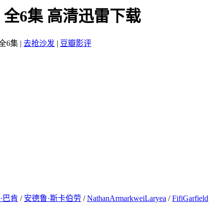
》全6集 高清迅雷下载
全6集
|
去抢沙发
|
豆瓣影评
·巴肯
/
安德鲁·斯卡伯劳
/
NathanArmarkweiLaryea
/
FifiGarfield