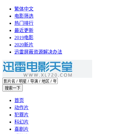
繁体中文
电影筛选
热门排行
最近更新
2019电影
2020新片
迅雷屏蔽资源解决办法
首页
动作片
犯罪片
科幻片
喜剧片