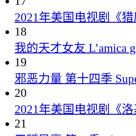
17
2021年美国电视剧《
18
我的天才女友 L’amica geni
19
邪恶力量 第十四季 Supernatu
20
2021年美国电视剧《洛
21