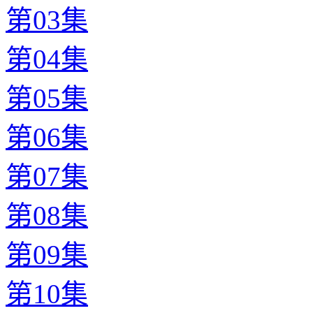
第03集
第04集
第05集
第06集
第07集
第08集
第09集
第10集