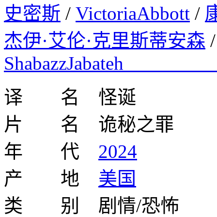
史密斯
/
VictoriaAbbott
/
杰伊·艾伦·克里斯蒂安森
ShabazzJabate
译 名 怪诞
片 名 诡秘之罪
年 代
2024
产 地
美国
类 别 剧情/恐怖