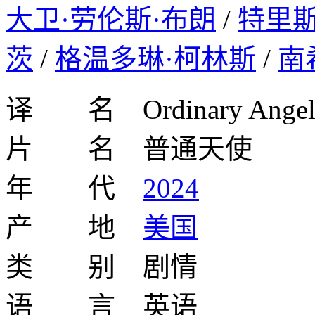
大卫·劳伦斯·布朗
/
特里斯
茨
/
格温多琳·柯林斯
/
南
译 名 Ordinary Angel
片 名 普通天使
年 代
2024
产 地
美国
类 别 剧情
语 言 英语