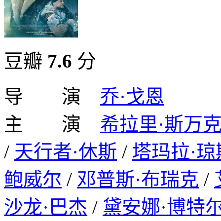
豆瓣
7.6
分
导 演
乔·戈恩
主 演
希拉里·斯万
/
天行者·休斯
/
塔玛拉·琼
鲍威尔
/
邓普斯·布瑞克
/
沙龙·巴杰
/
黛安娜·博特