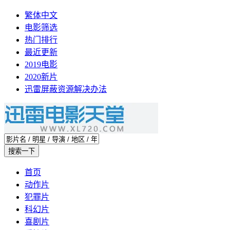
繁体中文
电影筛选
热门排行
最近更新
2019电影
2020新片
迅雷屏蔽资源解决办法
首页
动作片
犯罪片
科幻片
喜剧片