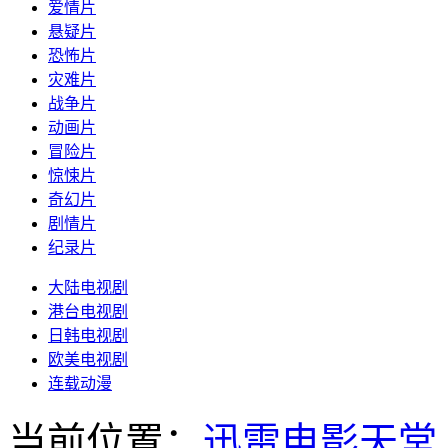
爱情片
悬疑片
恐怖片
灾难片
战争片
动画片
冒险片
惊悚片
奇幻片
剧情片
纪录片
大陆电视剧
港台电视剧
日韩电视剧
欧美电视剧
连载动漫
当前位置：
迅雷电影天堂