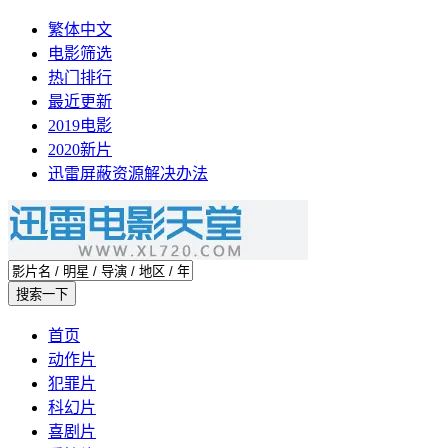
繁体中文
电影筛选
热门排行
最近更新
2019电影
2020新片
迅雷屏蔽资源解决办法
首页
动作片
犯罪片
科幻片
喜剧片