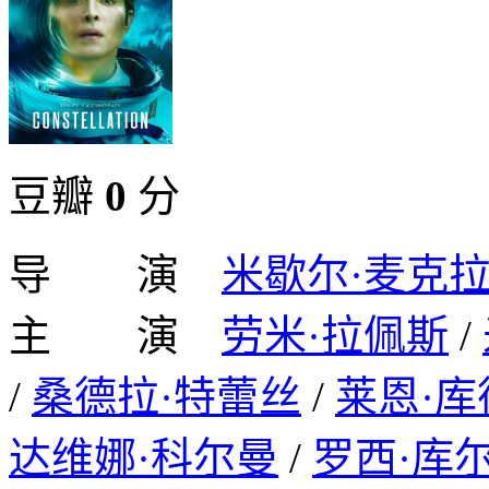
豆瓣
0
分
导 演
米歇尔·麦克
主 演
劳米·拉佩斯
/
/
桑德拉·特蕾丝
/
莱恩·
达维娜·科尔曼
/
罗西·库