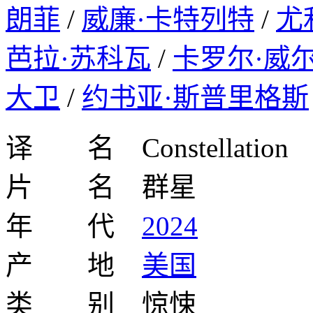
朗菲
/
威廉·卡特列特
/
尤
芭拉·苏科瓦
/
卡罗尔·威
大卫
/
约书亚·斯普里格斯
译 名 Constellation
片 名 群星
年 代
2024
产 地
美国
类 别 惊悚