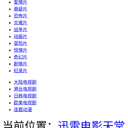
爱情片
悬疑片
恐怖片
灾难片
战争片
动画片
冒险片
惊悚片
奇幻片
剧情片
纪录片
大陆电视剧
港台电视剧
日韩电视剧
欧美电视剧
连载动漫
当前位置：
迅雷电影天堂