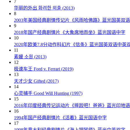
7
华丽的外出 화려한 외출 (2013)
8
2003年美国经典剧情传记片《风雨哈佛路》蓝光国英双
9
2018年国产经典剧情片《大象席地而坐》蓝光国语中字
10
2020年欧美7.8分动作科幻片《信条》蓝光国英双语中英
11
素媛 소원 (2013)
12
极速车王 Ford v. Ferrari (2019)
13
天才少女 Gifted (2017)
14
心灵捕手 Good Will Hunting (1997)
15
2016年印度经典传记运动片《摔跤吧！爸爸》蓝光印地
16
1994年国产经典剧情片《活着》蓝光国语中字
17
1998年意大利经典剧情片《海上钢琴师》蓝光中英双字