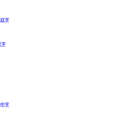
语双字
双字
语中字