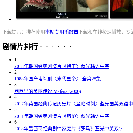
下载提示：推荐使用
本站专用播放器
下载和在线极速播放，专
剧情片排行 · · · · · ·
1
2018年韩国经典剧情片《特工》蓝光韩语中字
2
1988年国产电视剧《末代皇帝》 全第28集
3
西西里的美丽传说 Malèna (2000)
4
2017年英国经典传记历史片《至暗时刻》蓝光国英双语
5
2011年韩国经典剧情片《熔炉》蓝光韩语中字
6
2018年墨西哥经典剧情家庭片《罗马》蓝光中英双字