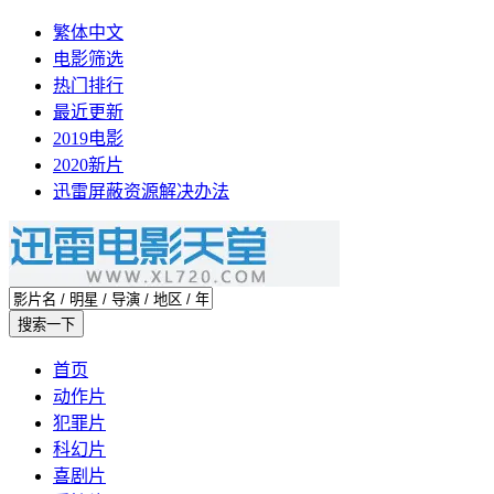
繁体中文
电影筛选
热门排行
最近更新
2019电影
2020新片
迅雷屏蔽资源解决办法
首页
动作片
犯罪片
科幻片
喜剧片