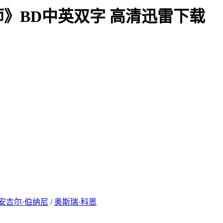
师》BD中英双字 高清迅雷下载
安吉尔·伯纳尼
/
奥斯瑞·科恩