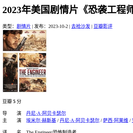
2023年美国剧情片《恐袭工程
类型：
剧情片
|
发布：2023-10-2
|
去抢沙发
|
豆瓣影评
豆瓣
5
分
导 演
丹尼·A·阿贝卡瑟尔
主 演
埃米尔·赫斯基
/
丹尼·A·阿贝卡瑟尔
/
萨西·阿莱维
/
译 名 The Engineer/恐怖制造者