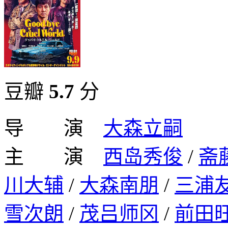
豆瓣
5.7
分
导 演
大森立嗣
主 演
西岛秀俊
/
斋
川大辅
/
大森南朋
/
三浦
雪次朗
/
茂吕师冈
/
前田