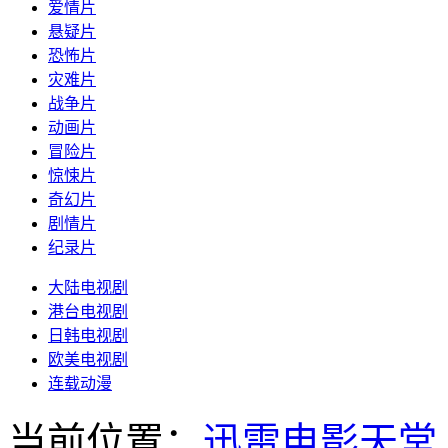
爱情片
悬疑片
恐怖片
灾难片
战争片
动画片
冒险片
惊悚片
奇幻片
剧情片
纪录片
大陆电视剧
港台电视剧
日韩电视剧
欧美电视剧
连载动漫
当前位置：
迅雷电影天堂