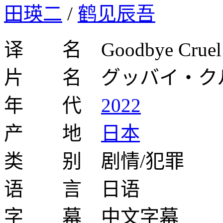
田瑛二
/
鹤见辰吾
译 名 Goodbye Cruel 
片 名 グッバイ・ク
年 代
2022
产 地
日本
类 别 剧情/犯罪
语 言 日语
字 幕 中文字幕