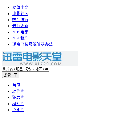
繁体中文
电影筛选
热门排行
最近更新
2019电影
2020新片
迅雷屏蔽资源解决办法
首页
动作片
犯罪片
科幻片
喜剧片