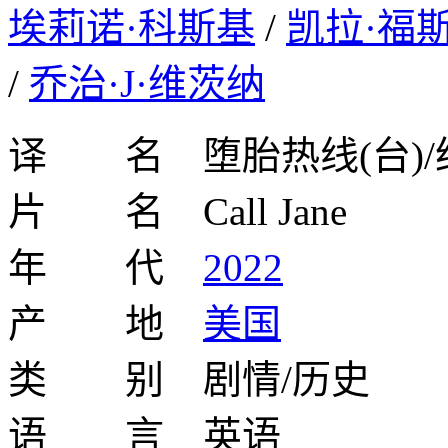
埃莉诺·科斯基
/
凯拉·福
/
乔治·J·维茨纳
译 名 堕胎热线(台)/
片 名 Call Jane
年 代
2022
产 地
美国
类 别 剧情/历史
语 言 英语