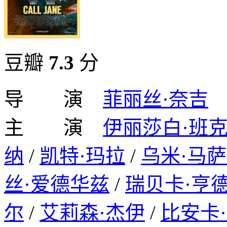
豆瓣
7.3
分
导 演
菲丽丝·奈吉
主 演
伊丽莎白·班
纳
/
凯特·玛拉
/
乌米·马
丝·爱德华兹
/
瑞贝卡·亨
尔
/
艾莉森·杰伊
/
比安卡