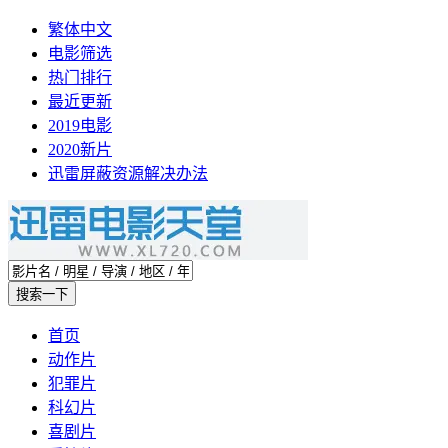
繁体中文
电影筛选
热门排行
最近更新
2019电影
2020新片
迅雷屏蔽资源解决办法
首页
动作片
犯罪片
科幻片
喜剧片