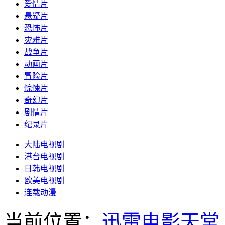
爱情片
悬疑片
恐怖片
灾难片
战争片
动画片
冒险片
惊悚片
奇幻片
剧情片
纪录片
大陆电视剧
港台电视剧
日韩电视剧
欧美电视剧
连载动漫
当前位置：
迅雷电影天堂