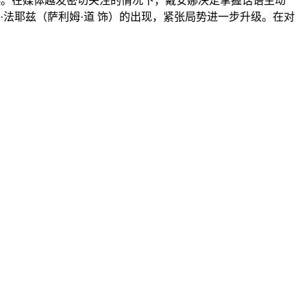
起。在媒体越发密切关注的情况下，戴安娜决定掌握话语主动
法耶兹（萨利姆·道 饰）的出现，紧张局势进一步升级。在对
。