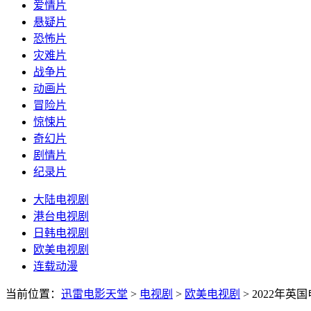
爱情片
悬疑片
恐怖片
灾难片
战争片
动画片
冒险片
惊悚片
奇幻片
剧情片
纪录片
大陆电视剧
港台电视剧
日韩电视剧
欧美电视剧
连载动漫
当前位置：
迅雷电影天堂
>
电视剧
>
欧美电视剧
>
2022年英