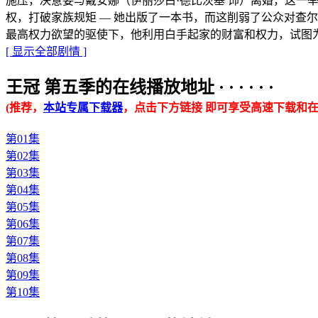
施压，决意要与戴安娜（伊丽莎白·德比茨基 饰）离婚，这
权，打破家族规矩 — 她出版了一本书，而这削弱了公众对查
最高权力欲望的驱使下，他利用白手起家的财富和权力，试图为
[ 显示全部剧情 ]
王冠 第五季的在线播放地址 · · · · · ·
(推荐，
本站专属下载器
，点击下方链接 即可享受高速下载和在
第01集
第02集
第03集
第04集
第05集
第06集
第07集
第08集
第09集
第10集