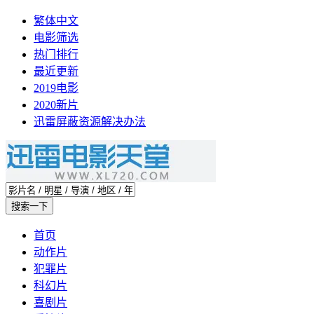
繁体中文
电影筛选
热门排行
最近更新
2019电影
2020新片
迅雷屏蔽资源解决办法
首页
动作片
犯罪片
科幻片
喜剧片