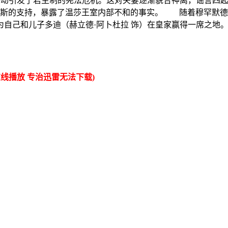
一举动引发了君主制的宪法危机。这对夫妻逐渐貌合神离，谣言四
尔斯的支持，暴露了温莎王室内部不和的事实。 随着穆罕默德·
自己和儿子多迪（赫立德·阿卜杜拉 饰）在皇家赢得一席之地
线播放 专治迅雷无法下载)