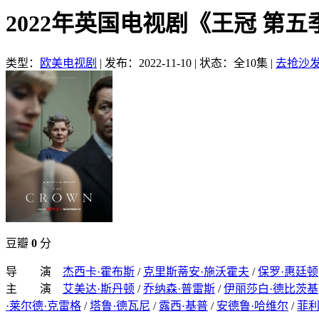
2022年英国电视剧《王冠 第五
类型：
欧美电视剧
|
发布：2022-11-10
|
状态：全10集
|
去抢沙
豆瓣
0
分
导 演
杰西卡·霍布斯
/
克里斯蒂安·施沃霍夫
/
保罗·惠廷顿
主 演
艾美达·斯丹顿
/
乔纳森·普雷斯
/
伊丽莎白·德比茨基
·莱尔德·克雷格
/
塔鲁·德瓦尼
/
露西·基普
/
安德鲁·哈维尔
/
菲利