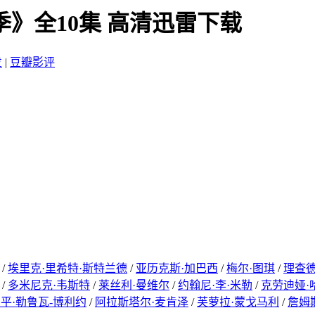
季》全10集 高清迅雷下载
发
|
豆瓣影评
/
埃里克·里希特·斯特兰德
/
亚历克斯·加巴西
/
梅尔·图琪
/
理查德
/
多米尼克·韦斯特
/
莱丝利·曼维尔
/
约翰尼·李·米勒
/
克劳迪娅·
平·勒鲁瓦-博利约
/
阿拉斯塔尔·麦肯泽
/
芙萝拉·蒙戈马利
/
詹姆