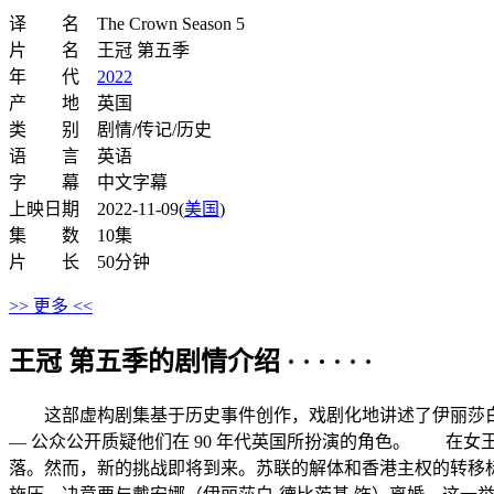
译 名 The Crown Season 5
片 名 王冠 第五季
年 代
2022
产 地 英国
类 别 剧情/传记/历史
语 言 英语
字 幕 中文字幕
上映日期 2022-11-09(
美国
)
集 数 10集
片 长 50分钟
>> 更多 <<
王冠 第五季的剧情介绍 · · · · · ·
这部虚构剧集基于历史事件创作，戏剧化地讲述了伊丽莎白
— 公众公开质疑他们在 90 年代英国所扮演的角色。 在女
落。然而，新的挑战即将到来。苏联的解体和香港主权的转移