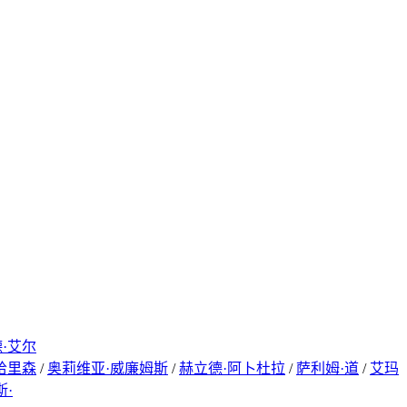
·艾尔
哈里森
/
奥莉维亚·威廉姆斯
/
赫立德·阿卜杜拉
/
萨利姆·道
/
艾玛
斯·