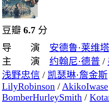
豆瓣
6.7
分
导 演
安德鲁·莱维
主 演
约翰尼·德普
/
浅野忠信
/
凯瑟琳·詹金斯
LilyRobinson
/
AkikoIwase
BomberHurleySmith
/
Kota