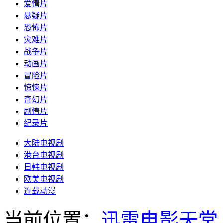
爱情片
悬疑片
恐怖片
灾难片
战争片
动画片
冒险片
惊悚片
奇幻片
剧情片
纪录片
大陆电视剧
港台电视剧
日韩电视剧
欧美电视剧
连载动漫
当前位置：
迅雷电影天堂