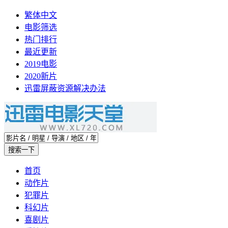
繁体中文
电影筛选
热门排行
最近更新
2019电影
2020新片
迅雷屏蔽资源解决办法
首页
动作片
犯罪片
科幻片
喜剧片