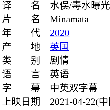
译 名 水俣/毒水曝光(港
片 名 Minamata
年 代
2020
产 地
英国
类 别 剧情
语 言 英语
字 幕 中英双字幕
上映日期 2021-04-22(中