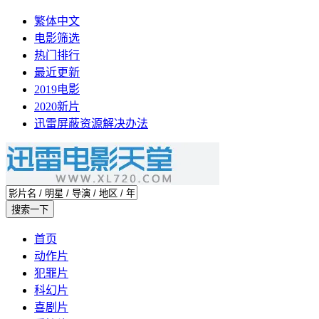
繁体中文
电影筛选
热门排行
最近更新
2019电影
2020新片
迅雷屏蔽资源解决办法
首页
动作片
犯罪片
科幻片
喜剧片