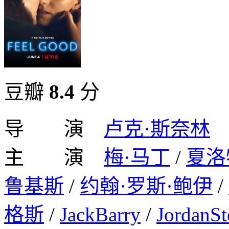
豆瓣
8.4
分
导 演
卢克·斯奈林
主 演
梅·马丁
/
夏洛
鲁基斯
/
约翰·罗斯·鲍伊
/
格斯
/
JackBarry
/
JordanSt