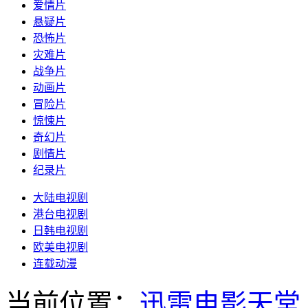
爱情片
悬疑片
恐怖片
灾难片
战争片
动画片
冒险片
惊悚片
奇幻片
剧情片
纪录片
大陆电视剧
港台电视剧
日韩电视剧
欧美电视剧
连载动漫
当前位置：
迅雷电影天堂