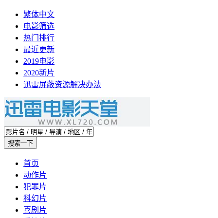
繁体中文
电影筛选
热门排行
最近更新
2019电影
2020新片
迅雷屏蔽资源解决办法
首页
动作片
犯罪片
科幻片
喜剧片