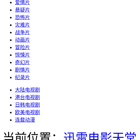
爱情片
悬疑片
恐怖片
灾难片
战争片
动画片
冒险片
惊悚片
奇幻片
剧情片
纪录片
大陆电视剧
港台电视剧
日韩电视剧
欧美电视剧
连载动漫
当前位置：
迅雷电影天堂