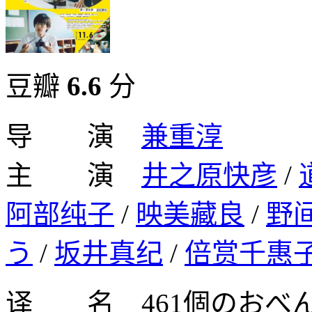
豆瓣
6.6
分
导 演
兼重淳
主 演
井之原快彦
/
阿部纯子
/
映美藏良
/
野
う
/
坂井真纪
/
倍赏千惠
译 名 461個のおべ