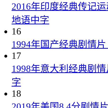
2016年印度经典传记
地语中字
16
1994年国产经典剧情
17
1998年意大利经典剧
字
18
2019年美国8.4分剧