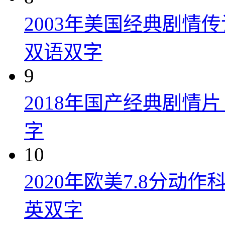
2003年美国经典剧情
双语双字
9
2018年国产经典剧情
字
10
2020年欧美7.8分
英双字