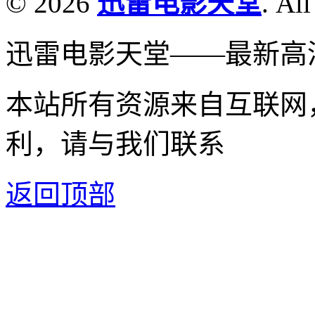
© 2026
迅雷电影天堂
. All
迅雷电影天堂——最新高
本站所有资源来自互联网
利，请与我们联系
返回顶部