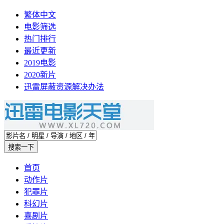
繁体中文
电影筛选
热门排行
最近更新
2019电影
2020新片
迅雷屏蔽资源解决办法
首页
动作片
犯罪片
科幻片
喜剧片