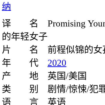
纳
译 名 Promising Yo
的年轻女子
片 名 前程似锦的女
年 代
2020
产 地 英国/美国
类 别 剧情/惊悚/犯
语 言 英语