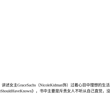
无所作为》讲述女主GraceSachs（NicoleKidman饰）过着心
houldHaveKnown》，书中主要是斥责女人不听从自己直觉