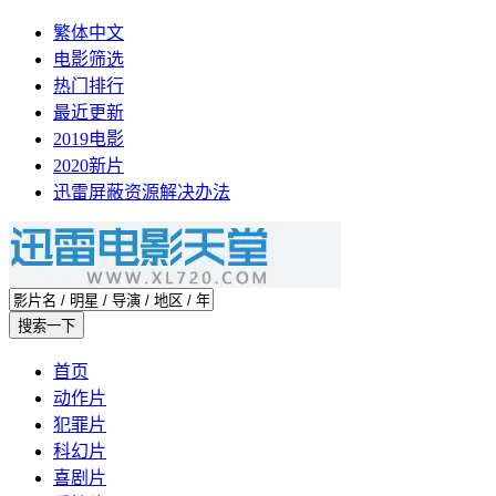
繁体中文
电影筛选
热门排行
最近更新
2019电影
2020新片
迅雷屏蔽资源解决办法
首页
动作片
犯罪片
科幻片
喜剧片