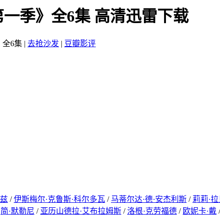
第一季》全6集 高清迅雷下载
：全6集
|
去抢沙发
|
豆瓣影评
雷兹
/
伊斯梅尔·克鲁斯·科尔多瓦
/
马蒂尔达·德·安杰利斯
/
莉莉·拉
/
简·默勒尼
/
亚历山德拉·艾布拉姆斯
/
洛根·克劳福德
/
欧妮卡·戴
/