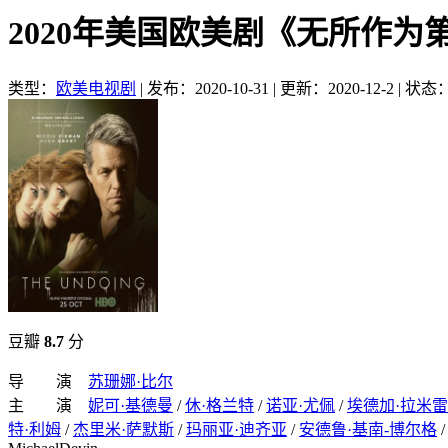
2020年美国欧美剧《无所作为
类型：
欧美电视剧
|
发布：2020-10-31
|
更新：2020-12-2
|
状态
豆瓣
8.7
分
导 演
苏珊娜·比尔
主 演
妮可·基德曼
/
休·格兰特
/
诺亚·尤佩
/
埃德加·拉米
特·利姆
/
杰里米·萨默斯
/
玛丽亚·迪齐亚
/
安德鲁·基南-博尔格