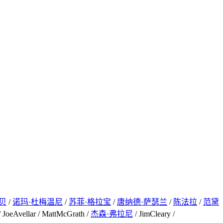
贝
/
诺玛·杜梅温尼
/
苏菲·格拉宝
/
唐纳德·萨瑟兰
/
陈法拉
/
范黛
 JoeAvellar / MattMcGrath /
杰森·弗拉尼
/ JimCleary /