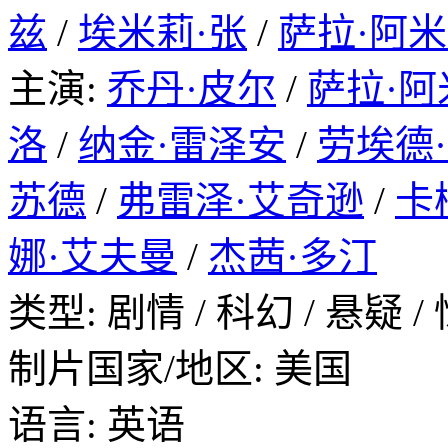
兹
/
埃米莉·张
/
萨拉·阿
主演:
乔丹·皮尔
/
萨拉·阿
洛
/
纳金·雷泽安
/
劳埃德
苏德
/
弗雷泽·艾奇逊
/
卡
娜·艾夫曼
/
杰茜·多汀
类型: 剧情 / 科幻 / 悬疑 /
制片国家/地区: 美国
语言: 英语