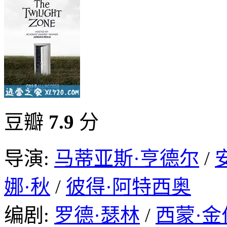
豆瓣
7.9
分
导演:
马蒂亚斯·亨德尔
/
娜·秋
/
彼得·阿特西奥
编剧:
罗德·瑟林
/
西蒙·金