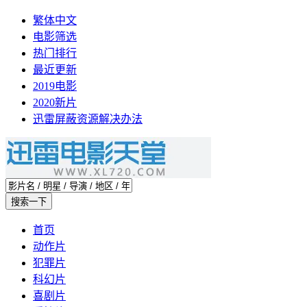
繁体中文
电影筛选
热门排行
最近更新
2019电影
2020新片
迅雷屏蔽资源解决办法
首页
动作片
犯罪片
科幻片
喜剧片