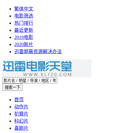
繁体中文
电影筛选
热门排行
最近更新
2019电影
2020新片
迅雷屏蔽资源解决办法
首页
动作片
犯罪片
科幻片
喜剧片