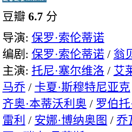
豆瓣
6.7
分
导演:
保罗·索伦蒂诺
编剧:
保罗·索伦蒂诺
/
翁
主演:
托尼·塞尔维洛
/
艾
马乔
/
卡夏·斯穆特尼亚克
齐奥·本蒂沃利奥
/
罗伯托
雷利
/
安娜·博纳奥图
/
乔