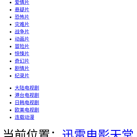
爱情片
悬疑片
恐怖片
灾难片
战争片
动画片
冒险片
惊悚片
奇幻片
剧情片
纪录片
大陆电视剧
港台电视剧
日韩电视剧
欧美电视剧
连载动漫
当前位置：
迅雷电影天堂