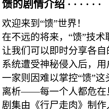
馈的剧情介绍 · · · · · ·
欢迎来到“馈”世界！
在不远的将来，“馈”技
让我们可以即时分享各自
系统遭受神秘侵入后，用
一家则因难以掌控“馈”
离析——每一个人都危在
剧集由《行尸走肉》制作