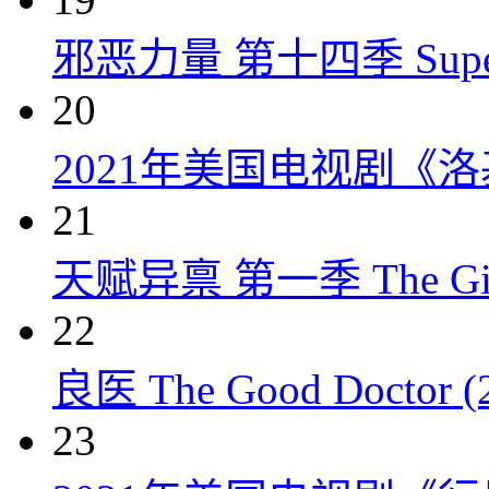
邪恶力量 第十四季 Supernatu
20
2021年美国电视剧《洛
21
天赋异禀 第一季 The Gift
22
良医 The Good Doctor (
23