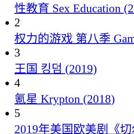
性教育 Sex Education (2
2
权力的游戏 第八季 Game of 
3
王国 킹덤 (2019)
4
氪星 Krypton (2018)
5
2019年美国欧美剧《