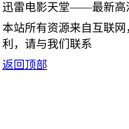
迅雷电影天堂——最新高
本站所有资源来自互联网
利，请与我们联系
返回顶部