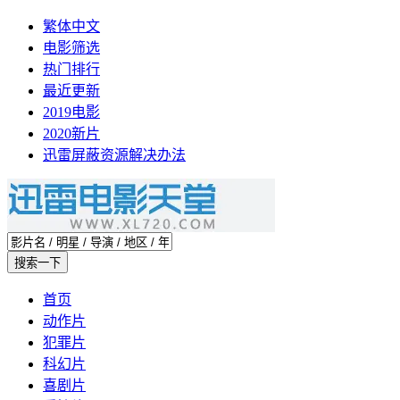
繁体中文
电影筛选
热门排行
最近更新
2019电影
2020新片
迅雷屏蔽资源解决办法
首页
动作片
犯罪片
科幻片
喜剧片