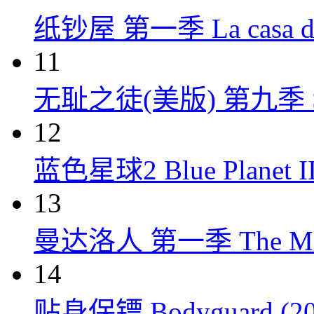
纸钞屋 第一季 La casa de p
11
无耻之徒(美版) 第九季 Shame
12
蓝色星球2 Blue Planet II
13
曼达洛人 第一季 The Mandal
14
贴身保镖 Bodyguard (20