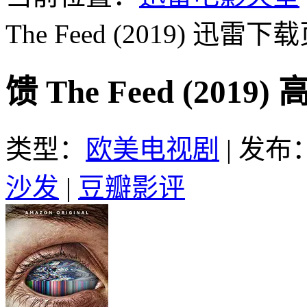
The Feed (2019)
迅雷下载
馈 The Feed (201
类型：
欧美电视剧
|
发布：2
沙发
|
豆瓣影评