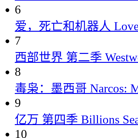
6
爱，死亡和机器人 Love, Dea
7
西部世界 第二季 Westworld
8
毒枭：墨西哥 Narcos: Mex
9
亿万 第四季 Billions Seas
10