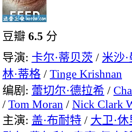
豆瓣
6.5
分
导演:
卡尔·蒂贝茨
/
米沙·
林·蒂格
/
Tinge Krishnan
编剧:
蕾切尔·德拉希
/
Cha
/
Tom Moran
/
Nick Clark 
主演:
盖·布耐特
/
大卫·休