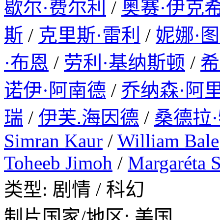
歇尔·费尔利
/
奥赛·伊克
斯
/
克里斯·雷利
/
妮娜·
·布恩
/
劳利·基纳斯顿
/
希
诺伊·阿南德
/
乔纳森·阿
瑞
/
伊芙.海因德
/
桑德拉
Simran Kaur
/
William Bale
Toheeb Jimoh
/
Margaréta 
类型: 剧情 / 科幻
制片国家/地区: 美国