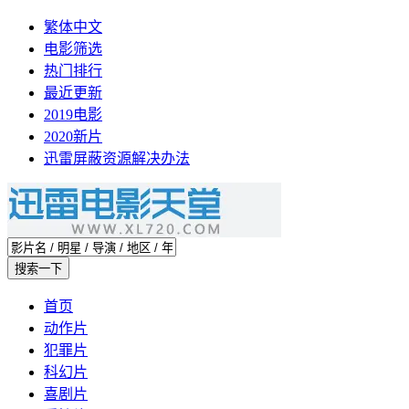
繁体中文
电影筛选
热门排行
最近更新
2019电影
2020新片
迅雷屏蔽资源解决办法
首页
动作片
犯罪片
科幻片
喜剧片