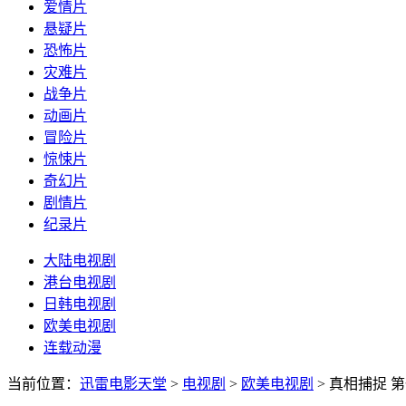
爱情片
悬疑片
恐怖片
灾难片
战争片
动画片
冒险片
惊悚片
奇幻片
剧情片
纪录片
大陆电视剧
港台电视剧
日韩电视剧
欧美电视剧
连载动漫
当前位置：
迅雷电影天堂
>
电视剧
>
欧美电视剧
>
真相捕捉 第一季 T