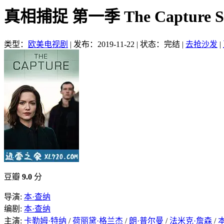
真相捕捉 第一季 The Capture S
类型：
欧美电视剧
|
发布：2019-11-22
|
状态：完结
|
去抢沙发
|
豆瓣
9.0
分
导演:
本·查纳
编剧:
本·查纳
主演:
卡勒姆·特纳
/
荷丽黛·格兰杰
/
朗·普尔曼
/
法米克·詹森
/