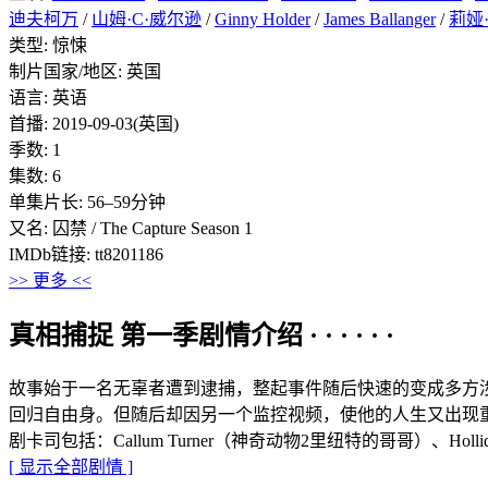
迪夫柯万
/
山姆·C·威尔逊
/
Ginny Holder
/
James Ballanger
/
莉娅
类型: 惊悚
制片国家/地区: 英国
语言: 英语
首播: 2019-09-03(英国)
季数: 1
集数: 6
单集片长: 56–59分钟
又名: 囚禁 / The Capture Season 1
IMDb链接: tt8201186
>> 更多 <<
真相捕捉 第一季剧情介绍 · · · · · ·
故事始于一名无辜者遭到逮捕，整起事件随后快速的变成多方
回归自由身。但随后却因另一个监控视频，使他的人生又出现
剧卡司包括：Callum Turner（神奇动物2里纽特的哥哥）、Hollid
[ 显示全部剧情 ]