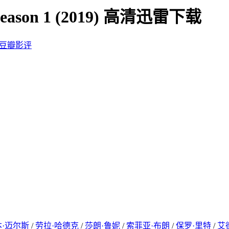
eason 1 (2019) 高清迅雷下载
豆瓣影评
本·迈尔斯
/
劳拉·哈德克
/
莎朗·鲁妮
/
索菲亚·布朗
/
保罗·里特
/
艾