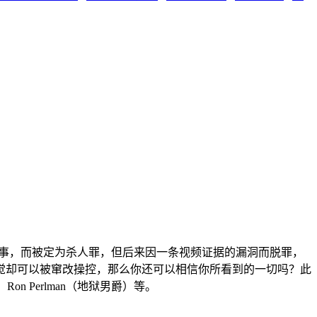
之事，而被定为杀人罪，但后来因一条视频证据的漏洞而脱罪，
觉却可以被窜改操控，那么你还可以相信你所看到的一切吗？此
、Ron Perlman（地狱男爵）等。