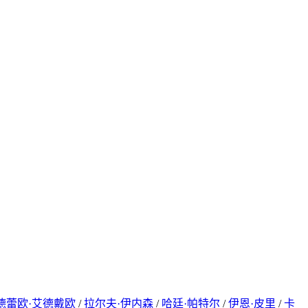
德蕾欧·艾德戴欧
/
拉尔夫·伊内森
/
哈廷·帕特尔
/
伊恩·皮里
/
卡