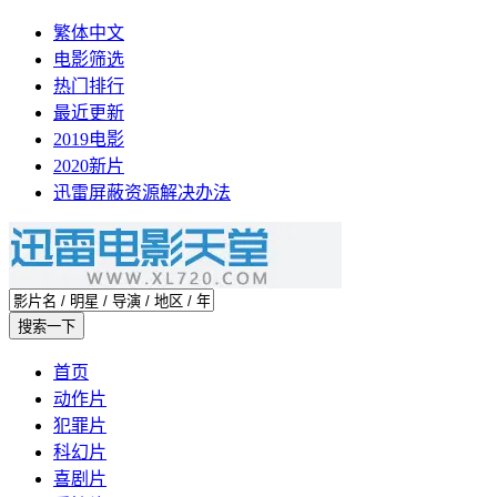
繁体中文
电影筛选
热门排行
最近更新
2019电影
2020新片
迅雷屏蔽资源解决办法
首页
动作片
犯罪片
科幻片
喜剧片