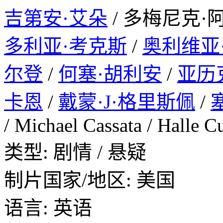
吉第安·艾朵
/ 多梅尼克·
多利亚·考克斯
/
奥利维亚
尔登
/
何塞·胡利安
/
亚历
卡恩
/
戴蒙·J·格里斯佩
/
/ Michael Cassata / Halle C
类型: 剧情 / 悬疑
制片国家/地区: 美国
语言: 英语