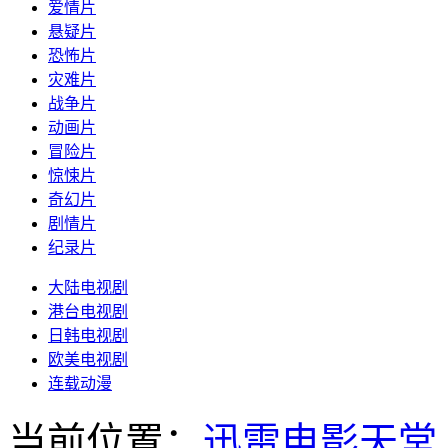
爱情片
悬疑片
恐怖片
灾难片
战争片
动画片
冒险片
惊悚片
奇幻片
剧情片
纪录片
大陆电视剧
港台电视剧
日韩电视剧
欧美电视剧
连载动漫
当前位置：
迅雷电影天堂