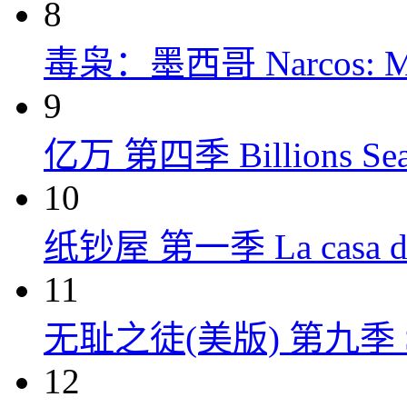
8
毒枭：墨西哥 Narcos: Mex
9
亿万 第四季 Billions Seas
10
纸钞屋 第一季 La casa de p
11
无耻之徒(美版) 第九季 Shame
12