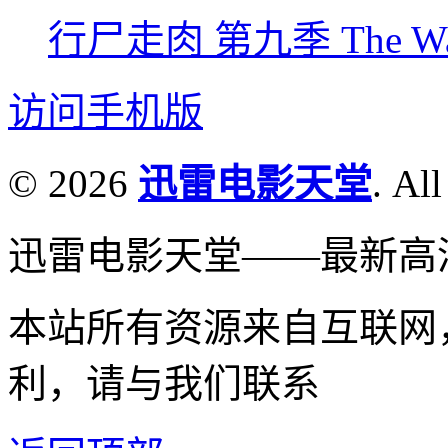
行尸走肉 第九季 The Walkin
访问手机版
© 2026
迅雷电影天堂
. All
迅雷电影天堂——最新高
本站所有资源来自互联网
利，请与我们联系