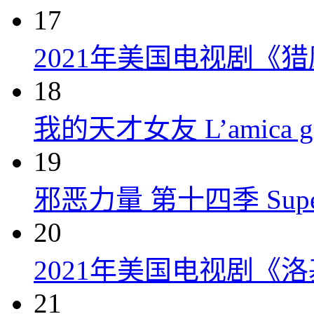
17
2021年美国电视剧《
18
我的天才女友 L’amica geni
19
邪恶力量 第十四季 Supernatu
20
2021年美国电视剧《洛
21