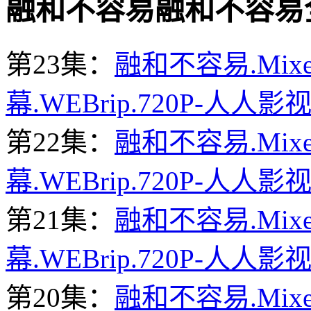
融和不容易融和不容易全集迅雷
第23集：
融和不容易.Mixed
幕.WEBrip.720P-人人影视
第22集：
融和不容易.Mixed
幕.WEBrip.720P-人人影视
第21集：
融和不容易.Mixed
幕.WEBrip.720P-人人影视
第20集：
融和不容易.Mixed