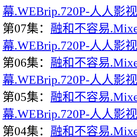
幕.WEBrip.720P-人人影视
第07集：
融和不容易.Mixed
幕.WEBrip.720P-人人影视
第06集：
融和不容易.Mixed
幕.WEBrip.720P-人人影视
第05集：
融和不容易.Mixed
幕.WEBrip.720P-人人影视
第04集：
融和不容易.Mixed