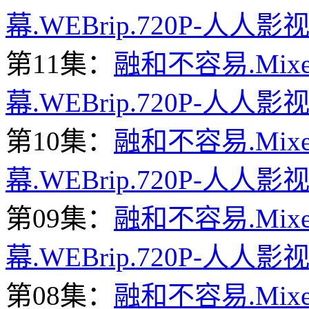
幕.WEBrip.720P-人人影视
第11集：
融和不容易.Mixed
幕.WEBrip.720P-人人影视
第10集：
融和不容易.Mixed
幕.WEBrip.720P-人人影视
第09集：
融和不容易.Mixed
幕.WEBrip.720P-人人影视
第08集：
融和不容易.Mixed