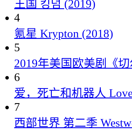
王国 킹덤 (2019)
4
氪星 Krypton (2018)
5
2019年美国欧美剧《
6
爱，死亡和机器人 Love, Dea
7
西部世界 第二季 Westworld