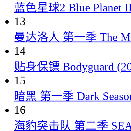
蓝色星球2 Blue Planet II
13
曼达洛人 第一季 The Mandal
14
贴身保镖 Bodyguard (20
15
暗黑 第一季 Dark Season 
16
海豹突击队 第二季 SEAL Te