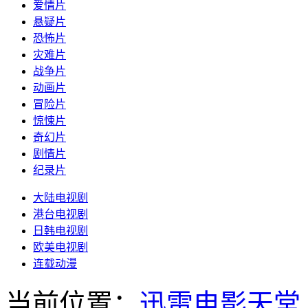
爱情片
悬疑片
恐怖片
灾难片
战争片
动画片
冒险片
惊悚片
奇幻片
剧情片
纪录片
大陆电视剧
港台电视剧
日韩电视剧
欧美电视剧
连载动漫
当前位置：
迅雷电影天堂