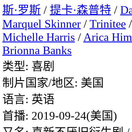
斯·罗斯
/
提卡·森普特
/
Da
Marquel Skinner
/
Trinitee
Michelle Harris
/
Arica Hi
Brionna Banks
类型: 喜剧
制片国家/地区: 美国
语言: 英语
首播: 2019-09-24(美国)