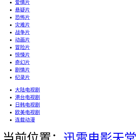
爱情片
悬疑片
恐怖片
灾难片
战争片
动画片
冒险片
惊悚片
奇幻片
剧情片
纪录片
大陆电视剧
港台电视剧
日韩电视剧
欧美电视剧
连载动漫
当前位置：
迅雷电影天堂