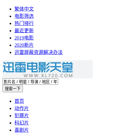
繁体中文
电影筛选
热门排行
最近更新
2019电影
2020新片
迅雷屏蔽资源解决办法
首页
动作片
犯罪片
科幻片
喜剧片