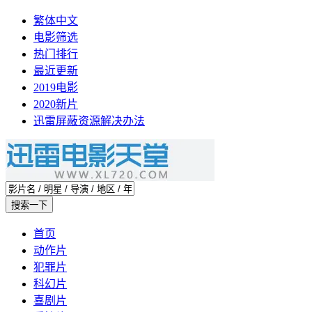
繁体中文
电影筛选
热门排行
最近更新
2019电影
2020新片
迅雷屏蔽资源解决办法
首页
动作片
犯罪片
科幻片
喜剧片