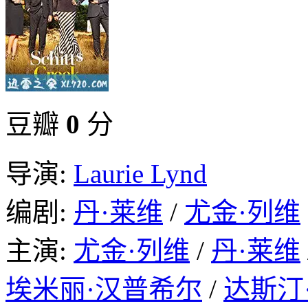
豆瓣
0
分
导演:
Laurie Lynd
编剧:
丹·莱维
/
尤金·列维
主演:
尤金·列维
/
丹·莱维
埃米丽·汉普希尔
/
达斯汀