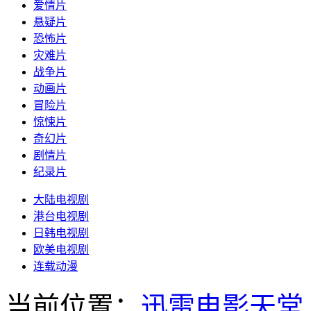
爱情片
悬疑片
恐怖片
灾难片
战争片
动画片
冒险片
惊悚片
奇幻片
剧情片
纪录片
大陆电视剧
港台电视剧
日韩电视剧
欧美电视剧
连载动漫
当前位置：
迅雷电影天堂