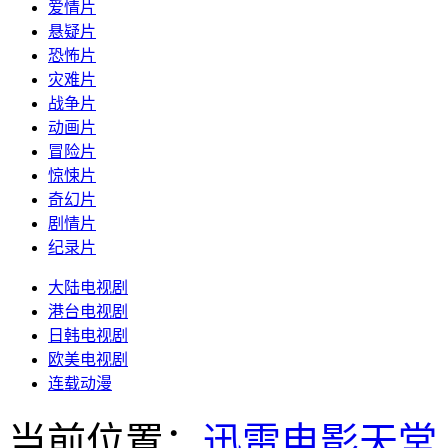
爱情片
悬疑片
恐怖片
灾难片
战争片
动画片
冒险片
惊悚片
奇幻片
剧情片
纪录片
大陆电视剧
港台电视剧
日韩电视剧
欧美电视剧
连载动漫
当前位置：
迅雷电影天堂