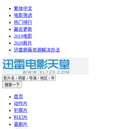
繁体中文
电影筛选
热门排行
最近更新
2019电影
2020新片
迅雷屏蔽资源解决办法
首页
动作片
犯罪片
科幻片
喜剧片