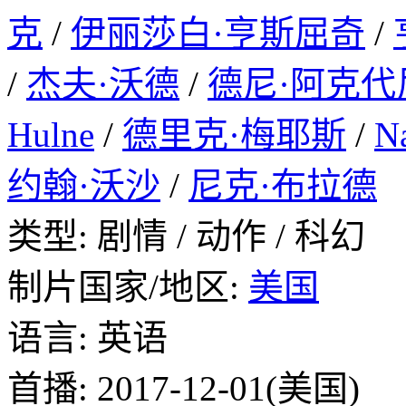
克
/
伊丽莎白·亨斯屈奇
/
/
杰夫·沃德
/
德尼·阿克代
Hulne
/
德里克·梅耶斯
/
Na
约翰·沃沙
/
尼克·布拉德
类型: 剧情 / 动作 / 科幻
制片国家/地区:
美国
语言: 英语
首播: 2017-12-01(美国)