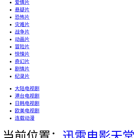
爱情片
悬疑片
恐怖片
灾难片
战争片
动画片
冒险片
惊悚片
奇幻片
剧情片
纪录片
大陆电视剧
港台电视剧
日韩电视剧
欧美电视剧
连载动漫
当前位置：
迅雷电影天堂