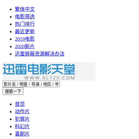
繁体中文
电影筛选
热门排行
最近更新
2019电影
2020新片
迅雷屏蔽资源解决办法
首页
动作片
犯罪片
科幻片
喜剧片