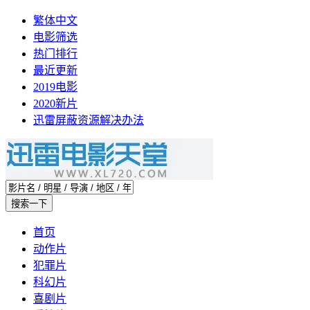
繁体中文
电影筛选
热门排行
最近更新
2019电影
2020新片
迅雷屏蔽资源解决办法
首页
动作片
犯罪片
科幻片
喜剧片