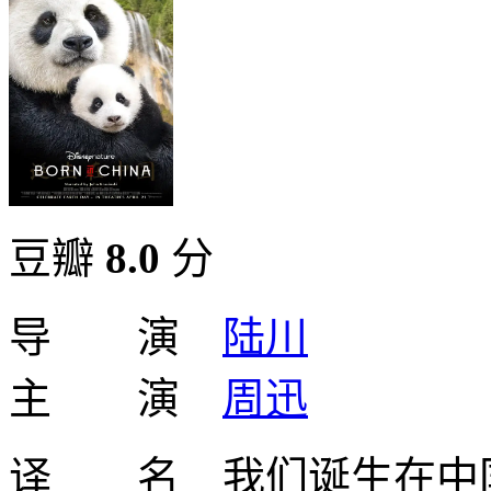
豆瓣
8.0
分
导 演
陆川
主 演
周迅
译 名 我们诞生在中国