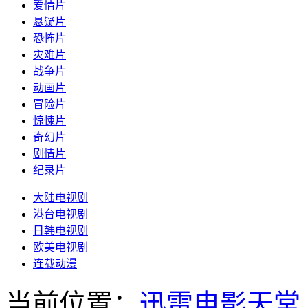
爱情片
悬疑片
恐怖片
灾难片
战争片
动画片
冒险片
惊悚片
奇幻片
剧情片
纪录片
大陆电视剧
港台电视剧
日韩电视剧
欧美电视剧
连载动漫
当前位置：
迅雷电影天堂