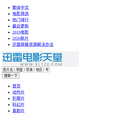
繁体中文
电影筛选
热门排行
最近更新
2019电影
2020新片
迅雷屏蔽资源解决办法
首页
动作片
犯罪片
科幻片
喜剧片