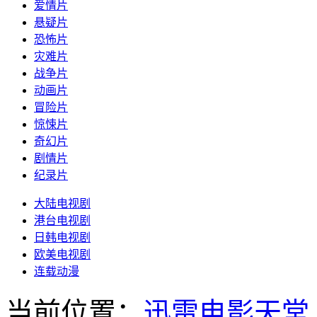
爱情片
悬疑片
恐怖片
灾难片
战争片
动画片
冒险片
惊悚片
奇幻片
剧情片
纪录片
大陆电视剧
港台电视剧
日韩电视剧
欧美电视剧
连载动漫
当前位置：
迅雷电影天堂