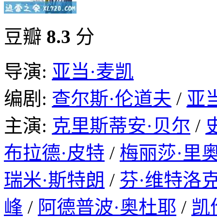
豆瓣
8.3
分
导演:
亚当·麦凯
编剧:
查尔斯·伦道夫
/
亚
主演:
克里斯蒂安·贝尔
/
布拉德·皮特
/
梅丽莎·里
瑞米·斯特朗
/
芬·维特洛
峰
/
阿德普波·奥杜耶
/
凯