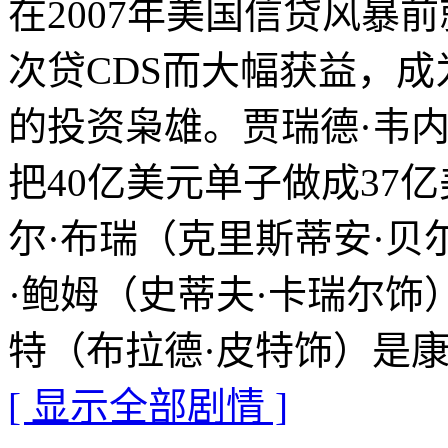
在2007年美国信贷风暴
次贷CDS而大幅获益，
的投资枭雄。贾瑞德·韦
把40亿美元单子做成37
尔·布瑞（克里斯蒂安·
·鲍姆（史蒂夫·卡瑞尔饰
特（布拉德·皮特饰）是
[ 显示全部剧情 ]