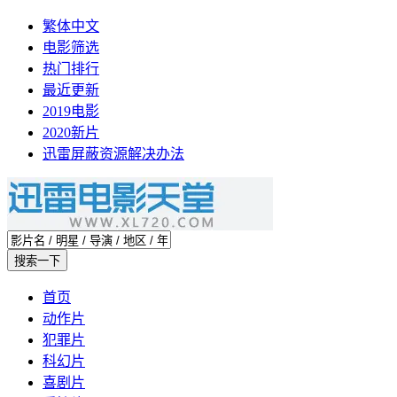
繁体中文
电影筛选
热门排行
最近更新
2019电影
2020新片
迅雷屏蔽资源解决办法
首页
动作片
犯罪片
科幻片
喜剧片