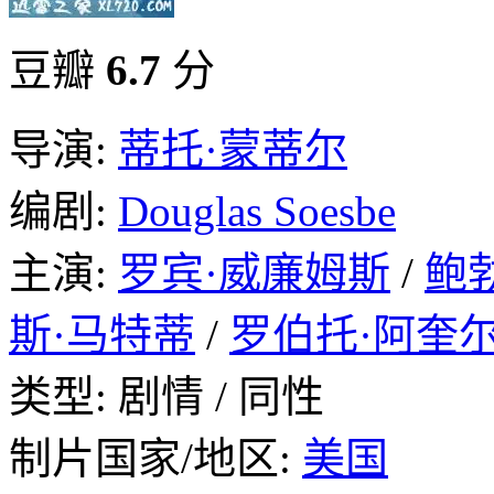
豆瓣
6.7
分
导演:
蒂托·蒙蒂尔
编剧:
Douglas Soesbe
主演:
罗宾·威廉姆斯
/
鲍
斯·马特蒂
/
罗伯托·阿奎
类型: 剧情 / 同性
制片国家/地区:
美国