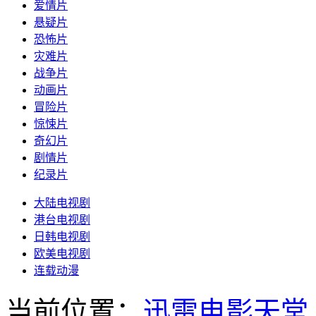
爱情片
悬疑片
恐怖片
灾难片
战争片
动画片
冒险片
惊悚片
奇幻片
剧情片
纪录片
大陆电视剧
港台电视剧
日韩电视剧
欧美电视剧
连载动漫
当前位置：
迅雷电影天堂