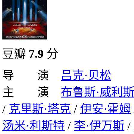
豆瓣
7.9
分
导 演
吕克·贝松
主 演
布鲁斯·威利
/
克里斯·塔克
/
伊安·霍姆
汤米·利斯特
/
李·伊万斯
/