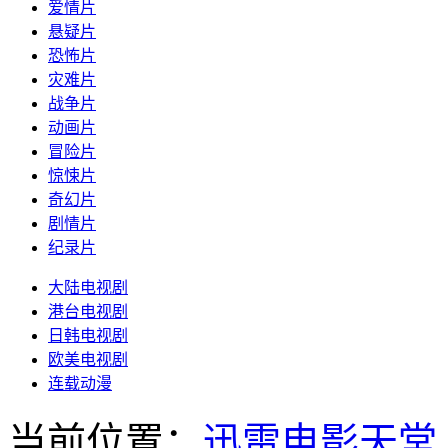
爱情片
悬疑片
恐怖片
灾难片
战争片
动画片
冒险片
惊悚片
奇幻片
剧情片
纪录片
大陆电视剧
港台电视剧
日韩电视剧
欧美电视剧
连载动漫
当前位置：
迅雷电影天堂