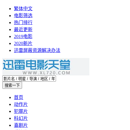
繁体中文
电影筛选
热门排行
最近更新
2019电影
2020新片
迅雷屏蔽资源解决办法
首页
动作片
犯罪片
科幻片
喜剧片