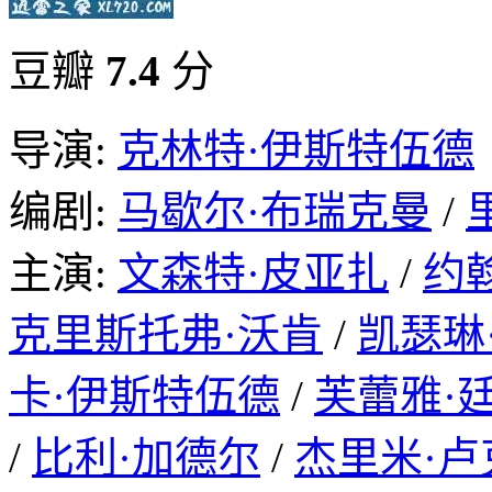
豆瓣
7.4
分
导演:
克林特·伊斯特伍德
编剧:
马歇尔·布瑞克曼
/
主演:
文森特·皮亚扎
/
约
克里斯托弗·沃肯
/
凯瑟琳
卡·伊斯特伍德
/
芙蕾雅·
/
比利·加德尔
/
杰里米·卢