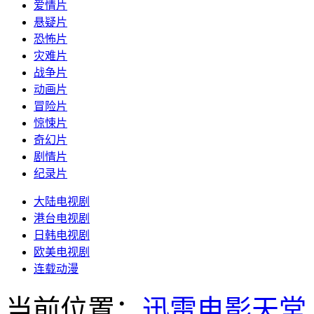
爱情片
悬疑片
恐怖片
灾难片
战争片
动画片
冒险片
惊悚片
奇幻片
剧情片
纪录片
大陆电视剧
港台电视剧
日韩电视剧
欧美电视剧
连载动漫
当前位置：
迅雷电影天堂