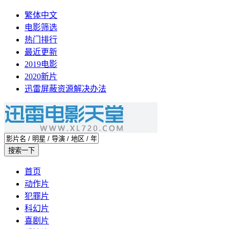
繁体中文
电影筛选
热门排行
最近更新
2019电影
2020新片
迅雷屏蔽资源解决办法
首页
动作片
犯罪片
科幻片
喜剧片