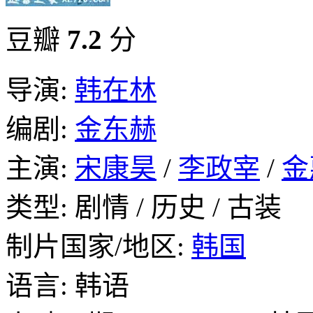
豆瓣
7.2
分
导演:
韩在林
编剧:
金东赫
主演:
宋康昊
/
李政宰
/
金
类型: 剧情 / 历史 / 古装
制片国家/地区:
韩国
语言: 韩语