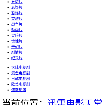
爱情片
悬疑片
恐怖片
灾难片
战争片
动画片
冒险片
惊悚片
奇幻片
剧情片
纪录片
大陆电视剧
港台电视剧
日韩电视剧
欧美电视剧
连载动漫
当前位置：
迅雷电影天堂