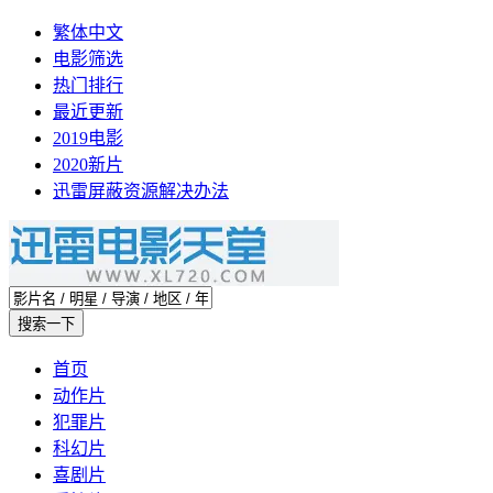
繁体中文
电影筛选
热门排行
最近更新
2019电影
2020新片
迅雷屏蔽资源解决办法
首页
动作片
犯罪片
科幻片
喜剧片