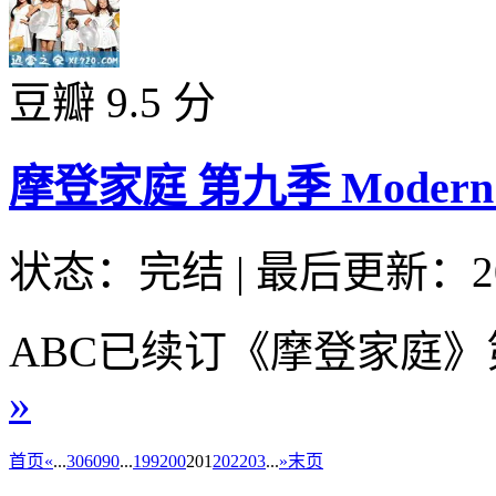
豆瓣 9.5 分
摩登家庭 第九季 Modern Fam
状态：完结
|
最后更新：20
ABC已续订《摩登家庭》
»
首页
«
...
30
60
90
...
199
200
201
202
203
...
»
末页