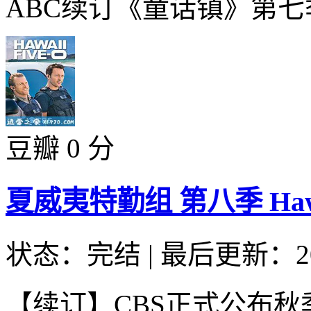
ABC续订《童话镇》第七季
豆瓣 0 分
夏威夷特勤组 第八季 Hawaii F
状态：完结
|
最后更新：20
【续订】CBS正式公布秋