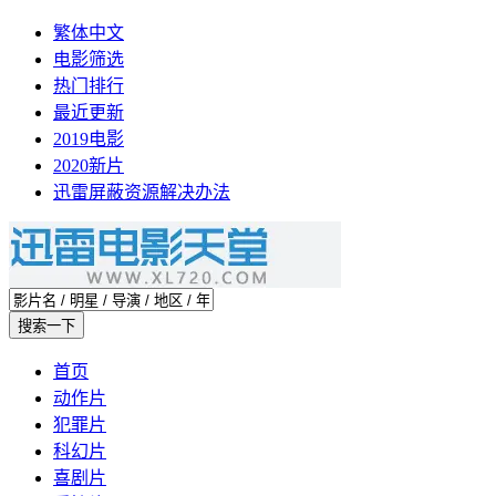
繁体中文
电影筛选
热门排行
最近更新
2019电影
2020新片
迅雷屏蔽资源解决办法
首页
动作片
犯罪片
科幻片
喜剧片