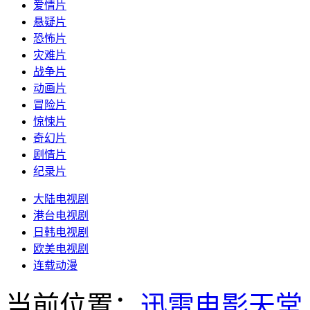
爱情片
悬疑片
恐怖片
灾难片
战争片
动画片
冒险片
惊悚片
奇幻片
剧情片
纪录片
大陆电视剧
港台电视剧
日韩电视剧
欧美电视剧
连载动漫
当前位置：
迅雷电影天堂