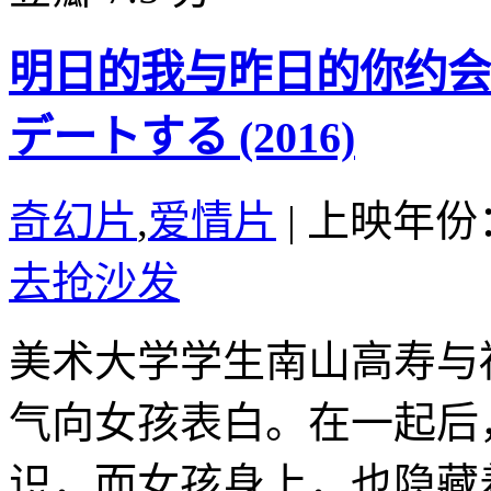
明日的我与昨日的你约会
デートする (2016)
奇幻片
,
爱情片
|
上映年份：
去抢沙发
美术大学学生南山高寿与
气向女孩表白。在一起后
识，而女孩身上，也隐藏着