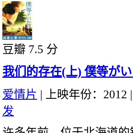
豆瓣 7.5 分
我们的存在(上) 僕等がいた 
爱情片
|
上映年份：2012
|
发
许多年前，位于北海道的