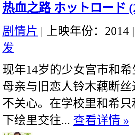
热血之路 ホットロード (20
剧情片
|
上映年份：2014
|
发
现年14岁的少女宫市和
母亲与旧恋人铃木藕断丝
不关心。在学校里和希只
下绘里交往...
查看详情 »