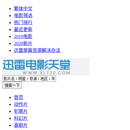
繁体中文
电影筛选
热门排行
最近更新
2019电影
2020新片
迅雷屏蔽资源解决办法
首页
动作片
犯罪片
科幻片
喜剧片