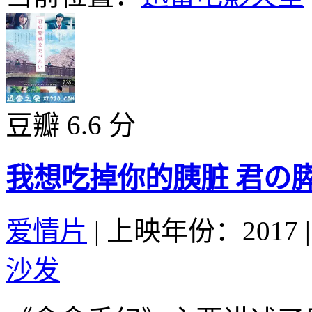
豆瓣 6.6 分
我想吃掉你的胰脏 君の膵臓
爱情片
|
上映年份：2017
|
沙发