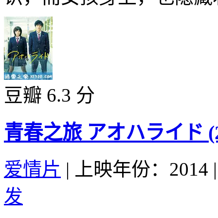
豆瓣 6.3 分
青春之旅 アオハライド (20
爱情片
|
上映年份：2014
|
发