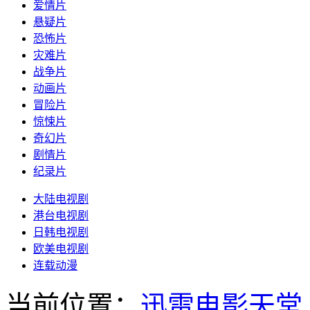
爱情片
悬疑片
恐怖片
灾难片
战争片
动画片
冒险片
惊悚片
奇幻片
剧情片
纪录片
大陆电视剧
港台电视剧
日韩电视剧
欧美电视剧
连载动漫
当前位置：
迅雷电影天堂