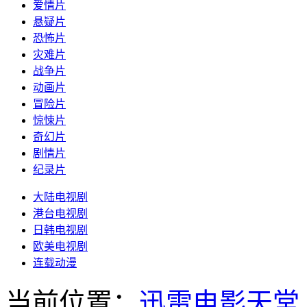
爱情片
悬疑片
恐怖片
灾难片
战争片
动画片
冒险片
惊悚片
奇幻片
剧情片
纪录片
大陆电视剧
港台电视剧
日韩电视剧
欧美电视剧
连载动漫
当前位置：
迅雷电影天堂