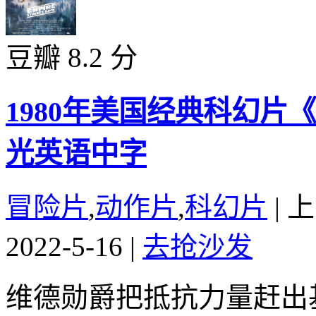
豆瓣 8.2 分
1980年美国经典科幻片
光英语中字
冒险片
,
动作片
,
科幻片
|
上
2022-5-16
|
去抢沙发
维德勋爵把抵抗力量赶出