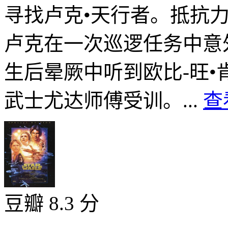
寻找卢克•天行者。抵抗
卢克在一次巡逻任务中意
生后晕厥中听到欧比-旺
武士尤达师傅受训。...
查
豆瓣 8.3 分