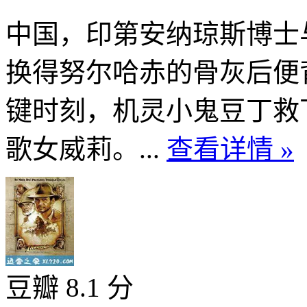
中国，印第安纳琼斯博士
换得努尔哈赤的骨灰后便
键时刻，机灵小鬼豆丁救
歌女威莉。...
查看详情 »
豆瓣 8.1 分