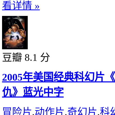
看详情 »
豆瓣 8.1 分
2005年美国经典科幻片
仇》蓝光中字
冒险片
,
动作片
,
奇幻片
,
科