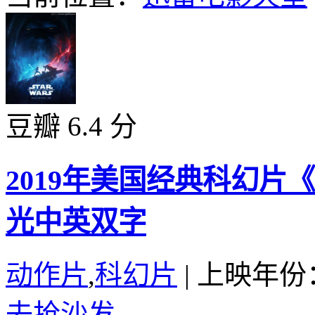
豆瓣 6.4 分
2019年美国经典科幻片
光中英双字
动作片
,
科幻片
|
上映年份：
去抢沙发