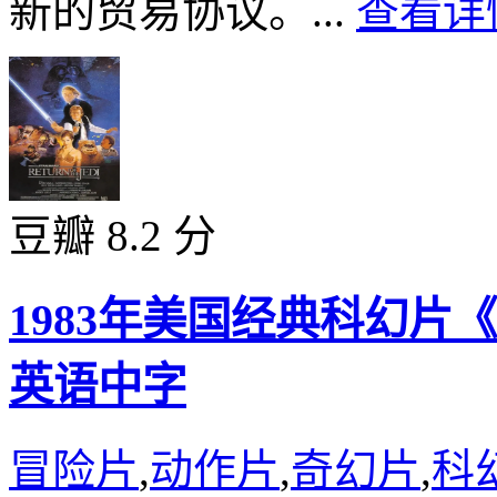
新的贸易协议。...
查看详情
豆瓣 8.2 分
1983年美国经典科幻片
英语中字
冒险片
,
动作片
,
奇幻片
,
科