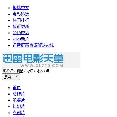
繁体中文
电影筛选
热门排行
最近更新
2019电影
2020新片
迅雷屏蔽资源解决办法
首页
动作片
犯罪片
科幻片
喜剧片