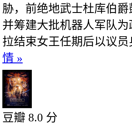
胁，前绝地武士杜库伯爵
并筹建大批机器人军队为
拉结束女王任期后以议员身
情 »
豆瓣 8.0 分