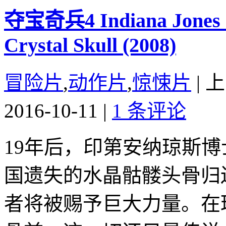
夺宝奇兵4 Indiana Jones a
Crystal Skull (2008)
冒险片
,
动作片
,
惊悚片
|
上
2016-10-11
|
1 条评论
19年后，印第安纳琼斯
国遗失的水晶骷髅头骨归
者将被赐予巨大力量。在